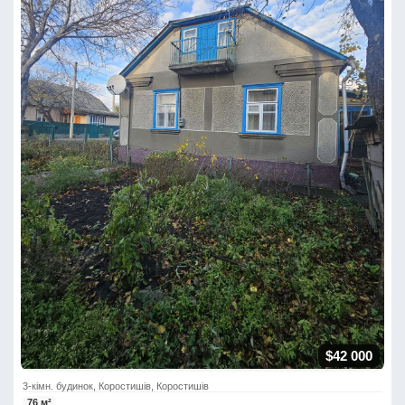
$42 000
3-кімн. будинок, Коростишів, Коростишів
76 м²