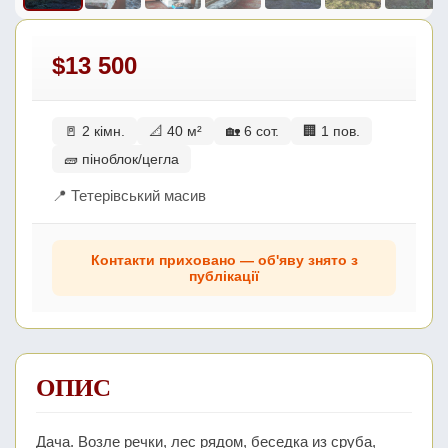
$13 500
🚪 2 кімн.
📐 40 м²
🏡 6 сот.
🏢 1 пов.
🧱 піноблок/цегла
📍 Тетерівський масив
Контакти приховано — об'яву знято з
публікації
ОПИС
Дача. Возле речки, лес рядом, беседка из сруба,