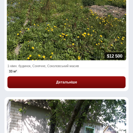
$12 500
1-кімн. будинок, Сонячне, Соколовський масив
33 м²
Детальніше