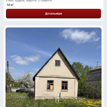
2-кімн. будинок, Міжріччя, ст Міжріччя
54 м²
Детальніше