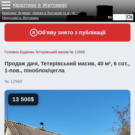
Квартири в Житомирі
Квартири, будинки, ділянки в Житомирі та області
№:
Нерухомість Житомира
Об'яву знято з публікації
Головна
›
Будинки
›
Тетерівський масив
›
№ 12968
Продаж дачі, Тетерівський масив, 40 м², 6 сот.,
1-пов., піноблок/цегла
№ 12968
13 500$