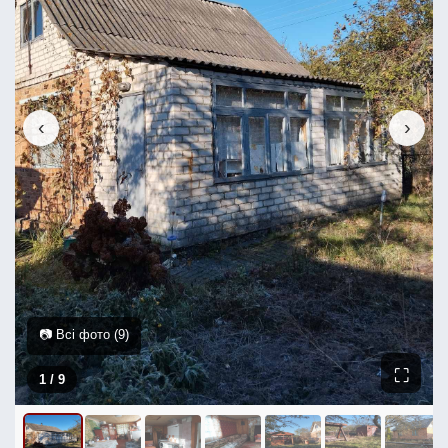
‹
›
📷 Всі фото (9)
⛶
1
/ 9