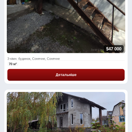
$47 000
3-кімн. будинок, Сонячне, Сонячне
70 м²
Детальніше