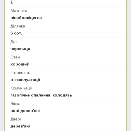
1
Матеріал
піноблок/цегла
Ділянка
6 сот.
Дах
черепиця
Стан
хороший
Готовність
в експлуатації
Комунікації
газопічне опалення, колодязь
Вікна
нові дерев'яні
Двері
дерев'яні