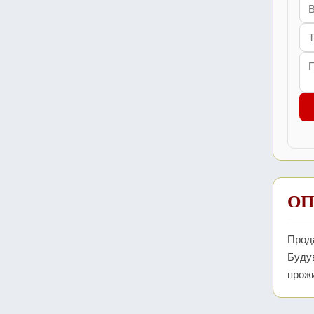
ОП
Прода
Будув
прож