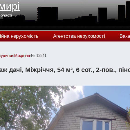
мирі
області
ійна нерухомість
Агентства нерухомості
Вака
Будинки
›
Міжріччя
›
№ 13841
ж дачі, Міжріччя, 54 м², 6 сот., 2-пов., пі