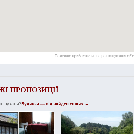
Показано приблизне місце розташування об'є
ЖІ ПРОПОЗИЦІЇ
що шукали?
Будинки — від найдешевших →