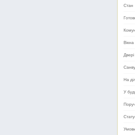
Стан
Готов
Комун
Вікна
Двері
Санв
На ді
У буд
Поруч
Стату
Умов