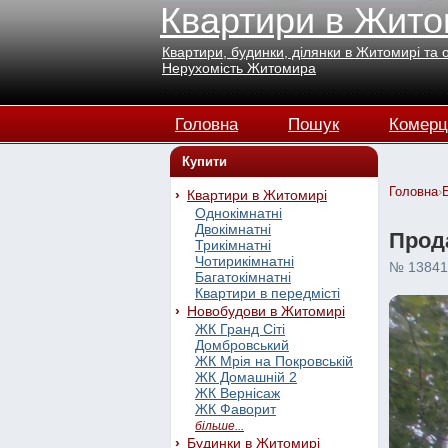
Квартири в Жито
Квартири, будинки, ділянки в Житомирі та 
Нерухомість Житомира
Головна
Пошук
Комерц
Купити
Головна
›
Квартири в Житомирі
Однокімнатні
Двокімнатні
Прода
Трикімнатні
Чотирикімнатні
№ 13841
Багатокімнатні
Квартири в передмісті
Новобудови в Житомирі
ЖК Гранд Сіті
Домбровський
ЖК Мрія на Покровській
ЖК Домашній 2
ЖК Вернісаж
ЖК Фаворит
більше...
Будинки в Житомирі