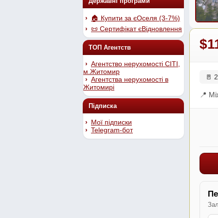
Державні програми
🏠 Купити за єОселя (3-7%)
📜 Сертифікат єВідновлення
$1
ТОП Агентств
Агентство нерухомості СІТІ,
м.Житомир
🚪 2
Агентства нерухомості в
Житомирі
📍 Мі
Підписка
Мої підписки
Telegram-бот
Пе
Зал