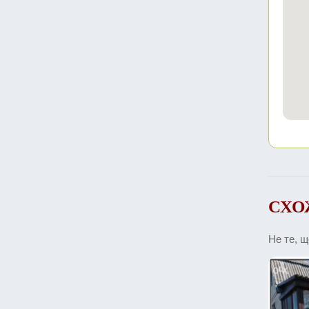
СХО
Не те, 