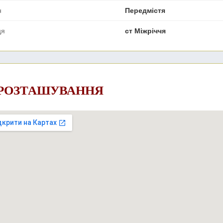
н
Передмістя
ця
ст Міжріччя
 РОЗТАШУВАННЯ