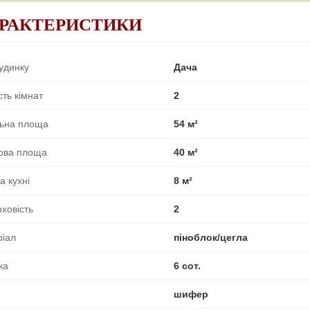
РАКТЕРИСТИКИ
удинку
Дача
сть кімнат
2
льна площа
54 м²
ова площа
40 м²
 кухні
8 м²
ховість
2
ріал
піноблок/цегла
ка
6 сот.
шифер