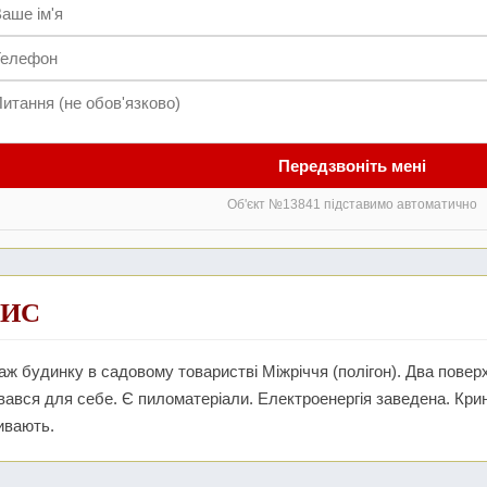
Передзвоніть мені
Об'єкт №13841 підставимо автоматично
ИС
ж будинку в садовому товаристві Міжріччя (полігон). Два поверхи
ався для себе. Є пиломатеріали. Електроенергія заведена. Крин
ивають.