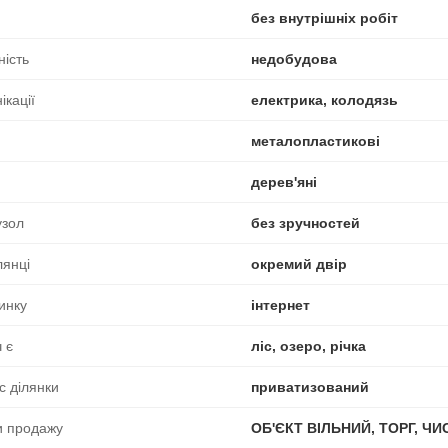
без внутрішніх робіт
ність
недобудова
ікації
електрика, колодязь
металопластикові
дерев'яні
узол
без зручностей
лянці
окремий двір
инку
інтернет
 є
ліс, озеро, річка
с ділянки
приватизований
и продажу
ОБ'ЄКТ ВІЛЬНИЙ, ТОРГ, Ч