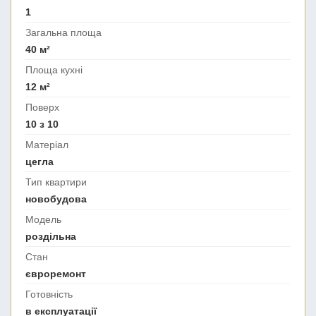
1
Загальна площа
40 м²
Площа кухні
12 м²
Поверх
10 з 10
Матеріал
цегла
Тип квартири
новобудова
Модель
роздільна
Стан
євроремонт
Готовність
в експлуатації