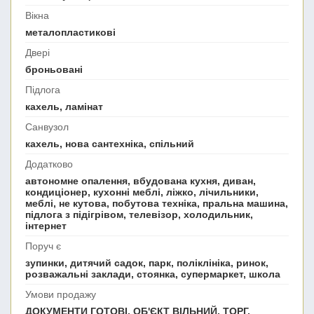
Вікна
металопластикові
Двері
броньовані
Підлога
кахель, ламінат
Санвузол
кахель, нова сантехніка, спільний
Додатково
автономне опалення, вбудована кухня, диван,
кондиціонер, кухонні меблі, ліжко, лічильники,
меблі, не кутова, побутова техніка, пральна машина,
підлога з підігрівом, телевізор, холодильник,
інтернет
Поруч є
зупинки, дитячий садок, парк, поліклініка, ринок,
розважальні заклади, стоянка, супермаркет, школа
Умови продажу
ДОКУМЕНТИ ГОТОВІ, ОБ'ЄКТ ВІЛЬНИЙ, ТОРГ,