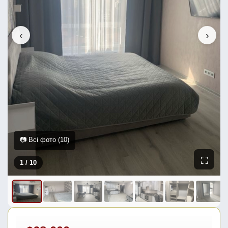
‹
›
📷 Всі фото (10)
⛶
1
/ 10