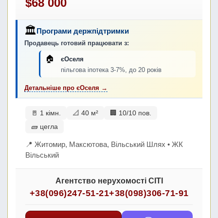
$68 000
🏛
Програми держпідтримки
Продавець готовий працювати з:
🏠
єОселя
пільгова іпотека 3-7%, до 20 років
Детальніше про єОселя →
🚪 1 кімн.
📐 40 м²
🏢 10/10 пов.
🧱 цегла
📍 Житомир, Максютова, Вільський Шлях • ЖК
Вільський
Агентство нерухомості СІТІ
+38(096)247-51-21
+38(098)306-71-91