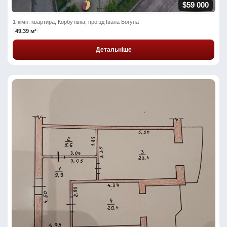
$59 000
1-кімн. квартира, Корбутівка, проїзд Івана Богуна
49.39 м²
Детальніше