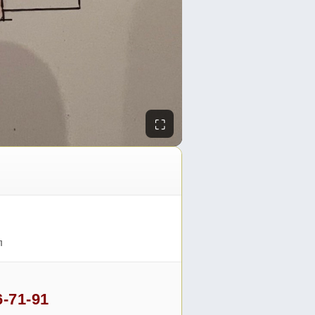
⛶
л
6-71-91