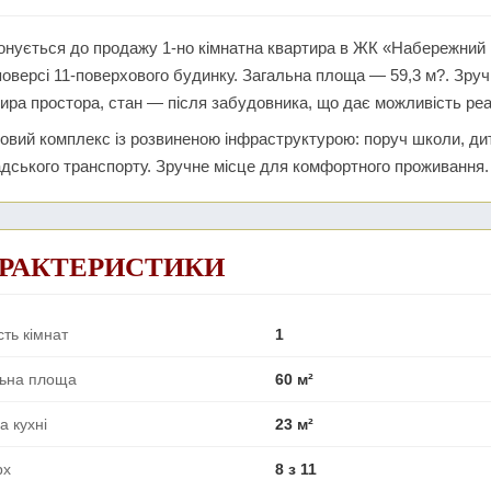
нується до продажу 1-но кімнатна квартира в ЖК «Набережний
поверсі 11-поверхового будинку. Загальна площа — 59,3 м?. Зру
ира простора, стан — після забудовника, що дає можливість реа
вий комплекс із розвиненою інфраструктурою: поруч школи, дит
дського транспорту. Зручне місце для комфортного проживання.
РАКТЕРИСТИКИ
сть кімнат
1
льна площа
60 м²
 кухні
23 м²
рх
8 з 11