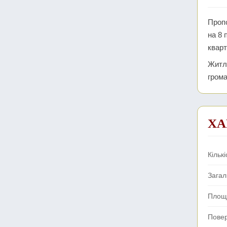
Пропо
на 8 
кварт
Житло
грома
ХА
Кількі
Зага
Площа
Пове