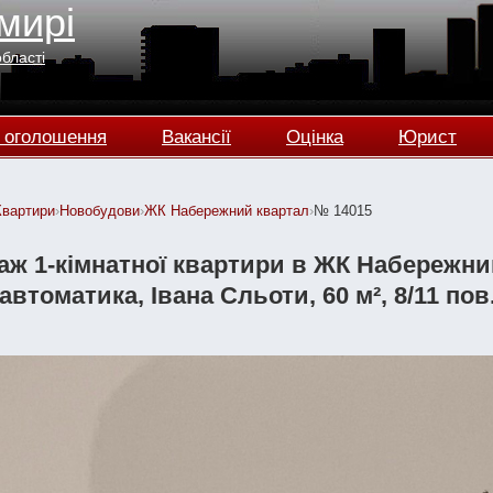
мирі
області
 оголошення
Вакансії
Оцінка
Юрист
Квартири
›
Новобудови
›
ЖК Набережний квартал
›
№ 14015
аж 1-кімнатної квартири в ЖК Набережни
втоматика, Івана Сльоти, 60 м², 8/11 пов.