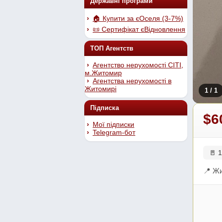
Державні програми
🏠 Купити за єОселя (3-7%)
📜 Сертифікат єВідновлення
ТОП Агентств
Агентство нерухомості СІТІ,
м.Житомир
Агентства нерухомості в
Житомирі
1
/ 1
Підписка
$6
Мої підписки
Telegram-бот
🚪 1
📍 Ж