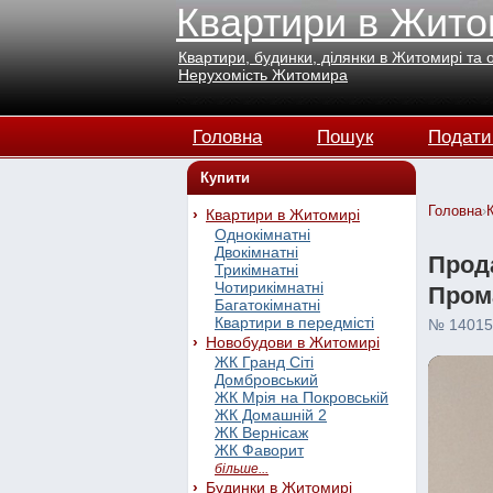
Квартири в Жито
Квартири, будинки, ділянки в Житомирі та 
Нерухомість Житомира
Головна
Пошук
Подати
Купити
Головна
›
Квартири в Житомирі
Однокімнатні
Двокімнатні
Прод
Трикімнатні
Чотирикімнатні
Прома
Багатокімнатні
Квартири в передмісті
№ 14015
Новобудови в Житомирі
ЖК Гранд Сіті
Домбровський
ЖК Мрія на Покровській
ЖК Домашній 2
ЖК Вернісаж
ЖК Фаворит
більше...
Будинки в Житомирі