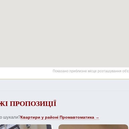
Показано приблизне місце розташування об'є
ЖІ ПРОПОЗИЦІЇ
що шукали?
Квартири у районі Промавтоматика →