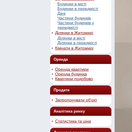
Будинки в місті
Будинки в передмісті
Дачі
Частини будинків
Частини будинків у
передмісті
Ділянки в Житомирі
Ділянки в місті
Ділянки в передмісті
Кімнати в Житомирі
Оренда
Оренда квартири
Оренда будинка
Квартири подобово
Продати
Запропонувати об'єкт
Аналітика ринку
Статистика та ціни