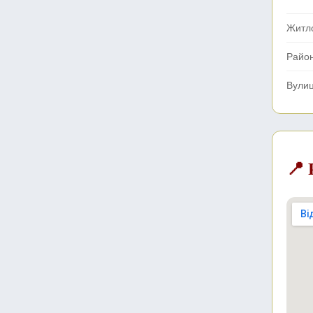
Житл
Райо
Вули
📍