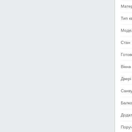
Мате
Тип к
Моде
Стан
Готов
Вікна
Двері
Санв
Балк
Додат
Поруч