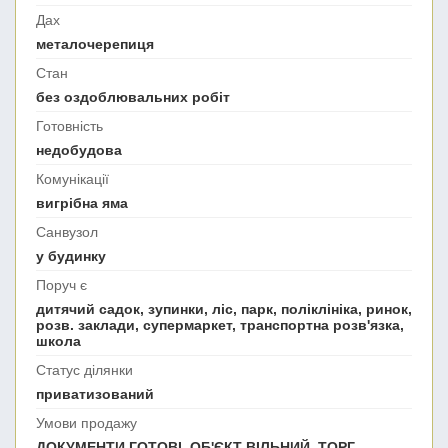
Дах
металочерепиця
Стан
без оздоблювальних робіт
Готовність
недобудова
Комунікації
вигрібна яма
Санвузол
у будинку
Поруч є
дитячий садок, зупинки, ліс, парк, поліклініка, ринок,
розв. заклади, супермаркет, транспортна розв'язка,
школа
Статус ділянки
приватизований
Умови продажу
ДОКУМЕНТИ ГОТОВІ, ОБ'ЄКТ ВІЛЬНИЙ, ТОРГ,