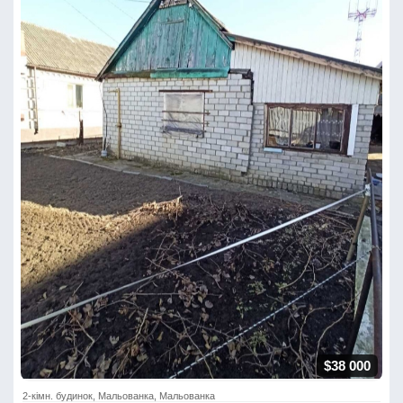
$38 000
2-кімн. будинок, Мальованка, Мальованка