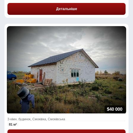
Детальніше
$40 000
3-кімн. будинок, Смоківка, Смоківська
81 м²