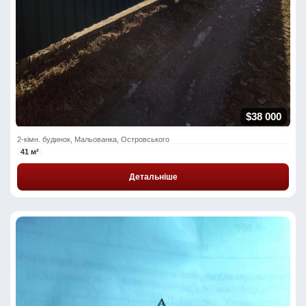
$38 000
2-кімн. будинок, Мальованка, Островського
41 м²
Детальніше