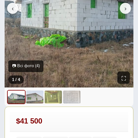
‹
›
📷 Всі фото (4)
⛶
1
/ 4
$41 500