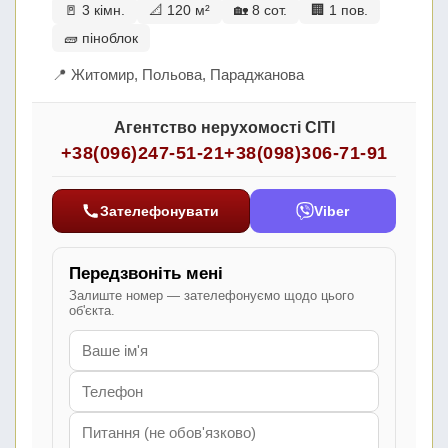
🚪 3 кімн.
📐 120 м²
🏡 8 сот.
🏢 1 пов.
🧱 піноблок
📍 Житомир, Польова, Параджанова
Агентство нерухомості СІТІ
+38(096)247-51-21
+38(098)306-71-91
Зателефонувати
Viber
Передзвоніть мені
Залиште номер — зателефонуємо щодо цього
об'єкта.