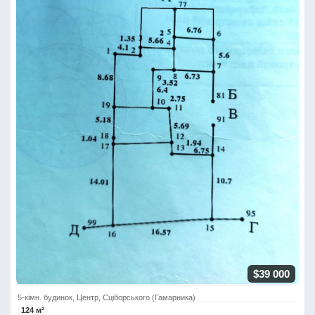
$39 000
5-кімн. будинок, Центр, Сціборського (Гамарника)
124 м²