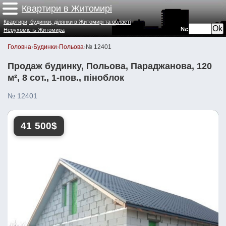
Квартири в Житомирі
Квартири, будинки, ділянки в Житомирі та області
№:
Нерухомість Житомира
Головна
›
Будинки
›
Польова
›
№ 12401
Продаж будинку, Польова, Параджанова, 120
м², 8 сот., 1-пов., піноблок
№ 12401
41 500$