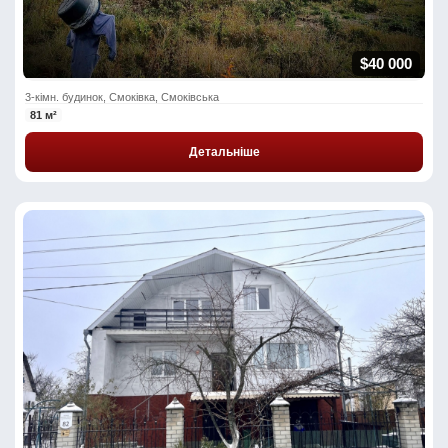
$40 000
3-кімн. будинок, Смоківка, Смоківська
81 м²
Детальніше