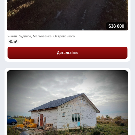
$38 000
2-кімн. будинок, Мальованка, Островського
41 м²
Детальніше