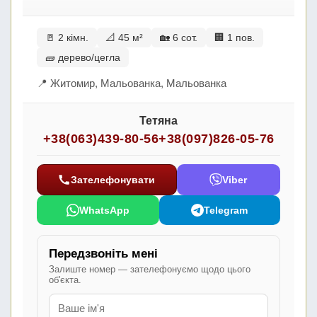
🚪 2 кімн.
📐 45 м²
🏡 6 сот.
🏢 1 пов.
🧱 дерево/цегла
📍 Житомир, Мальованка, Мальованка
Тетяна
+38(063)439-80-56
+38(097)826-05-76
Зателефонувати
Viber
WhatsApp
Telegram
Передзвоніть мені
Залиште номер — зателефонуємо щодо цього
об'єкта.