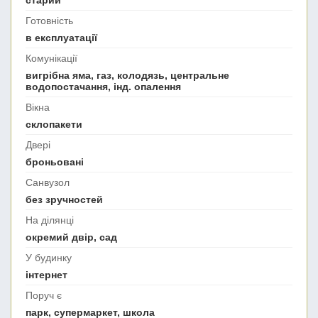
старий
Готовність
в експлуатації
Комунікації
вигрібна яма, газ, колодязь, центральне
водопостачання, інд. опалення
Вікна
склопакети
Двері
броньовані
Санвузол
без зручностей
На ділянці
окремий двір, сад
У будинку
інтернет
Поруч є
парк, супермаркет, школа