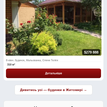
$279 888
8-кімн. будинок, Мальованка, Олени Теліги
310 м²
Детальніше
Дивитись усі — будинки в Житомирі →