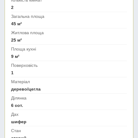
Кількість кімнат
2
Загальна площа
45 м²
Житлова площа
25 м²
Площа кухні
9 м²
Поверховість
1
Матеріал
дерево/цегла
Ділянка
6 сот.
Дах
шифер
Стан