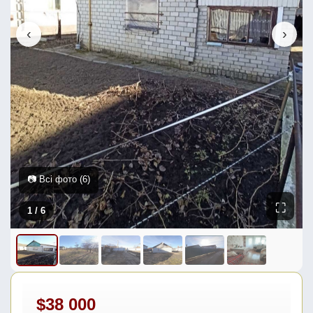
‹
›
📷 Всі фото (6)
⛶
1
/ 6
$38 000