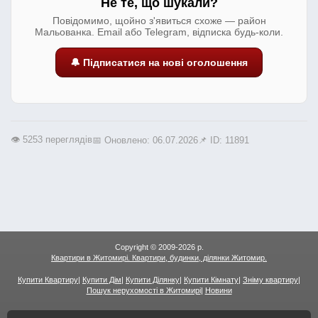
Не те, що шукали?
Повідомимо, щойно з'явиться схоже — район
Мальованка. Email або Telegram, відписка будь-коли.
🔔 Підписатися на нові оголошення
👁️ 5253 переглядів
📅 Оновлено: 06.07.2026
📌 ID: 11891
Copyright © 2009-2026 р.
Квартири в Житомирі. Квартири, будинки, ділянки Житомир.
Купити Квартиру
|
Купити Дім
|
Купити Ділянку
|
Купити Кімнату
|
Зніму квартиру
|
Пошук нерухомості в Житомирі
|
Новини