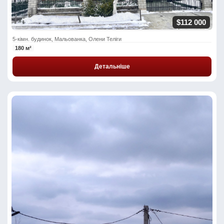
$112 000
5-кімн. будинок, Мальованка, Олени Теліги
180 м²
Детальніше