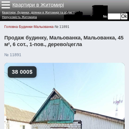
Квартири в Житомирі
Квартири, будинки, ділянки в Житомирі та області
№:
Нерухомість Житомира
Головна
›
Будинки
›
Мальованка
›
№ 11891
Продаж будинку, Мальованка, Мальованка, 45
м², 6 сот., 1-пов., дерево/цегла
№ 11891
38 000$