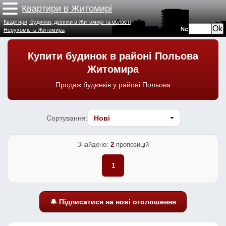
Квартири в Житомирі
Квартири, будинки, ділянки в Житомирі та області
№:
Нерухомість Житомира
Купити будинок в районі Польова
Житомира
Продаж будинків у районі Польова
Сортування:
Знайдено:
2
пропозицій
1
🔔 Підписатися на нові оголошення