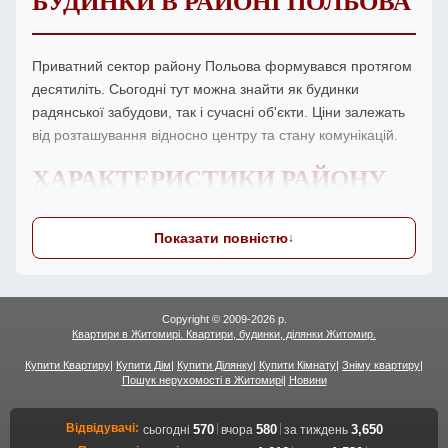
БУДИНКИ В РАЙОНІ ПОЛЬОВА
Приватний сектор району Польова формувався протягом
десятиліть. Сьогодні тут можна знайти як будинки
радянської забудови, так і сучасні об'єкти. Ціни залежать
від розташування відносно центру та стану комунікацій.
ХАРАКТЕРИСТИКИ РАЙОНУ
Показати повністю
Район Польова характеризується певним рівнем розвитку
інфраструктури та транспортної доступності. Перед
покупкою рекомендується оцінити: стан доріг, наявність
газу, близькість до центру міста та основних магістралей.
Copyright © 2009-2026 р.
Квартири в Житомирі. Квартири, будинки, ділянки Житомир.
транспортна доступність району
Купити Квартиру
|
Купити Дім
|
Купити Ділянку
|
Купити Кімнату
|
Зніму квартиру
|
рівень газифікації та водопостачання
Пошук нерухомості в Житомирі
|
Новини
наявність шкіл, дитсадків, магазинів
Відвідувачі:
|
|
570
580
3,650
сьогодні
вчора
за тиждень