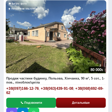
📷 Багато фото
❄️ Автономне опалення
80 000
$
Продаж частини будинку, Польова, Хінчанка, 90 м², 5 сот., 1-
пов., піноблок/цегла
+38(097)166-12-76
+38(063)439-91-08
+38(068)692-69-
,
,
62
📞 Подзвонити
Детальніше