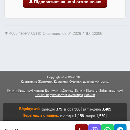
🔔 Підписатися на нові оголошення
👁️ 4003 переглядів
📅 Оновлено: 02.04.2026
📌 ID: 12306
Copyright © 2009-2026 р.
Квартири в Житомирі. Квартири, будинки, ділянки Житомир.
Купити Квартиру
|
Купити Дім
|
Купити Ділянку
|
Купити Кімнату
|
Зніму квартиру
|
Пошук нерухомості в Житомирі
|
Новини
Відвідувачі:
|
|
375
580
3,485
сьогодні
вчора
за тиждень
Переглядів сторінок:
|
|
1,158
1,530
сьогодні
вчора
12,093
за тиждень
Переглядів об'єктів:
|
|
647
905
7,089
сьогодні
вчора
за тиждень