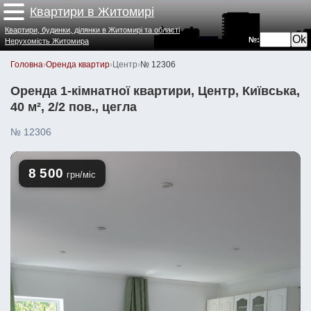
Квартири в Житомирі
Квартири, будинки, ділянки в Житомирі та області
№:
Нерухомість Житомира
Головна
›
Оренда квартир
›
Центр
›
№ 12306
Оренда 1-кімнатної квартири, Центр, Київська,
40 м², 2/2 пов., цегла
№ 12306
8 500
грн/міс