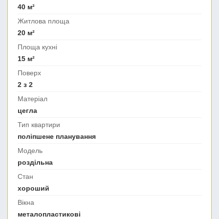
40 м²
Житлова площа
20 м²
Площа кухні
15 м²
Поверх
2 з 2
Матеріал
цегла
Тип квартири
поліпшене планування
Модель
роздільна
Стан
хороший
Вікна
металопластикові