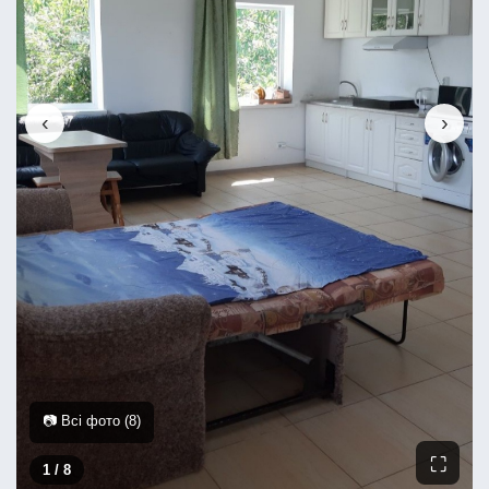
‹
›
📷 Всі фото (8)
⛶
1
/ 8