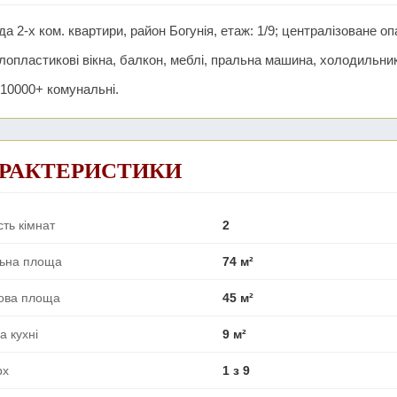
а 2-х ком. квартири, район Богунія, етаж: 1/9; централізоване о
опластикові вікна, балкон, меблі, пральна машина, холодильник
 10000+ комунальні.
РАКТЕРИСТИКИ
сть кімнат
2
льна площа
74 м²
ова площа
45 м²
 кухні
9 м²
рх
1 з 9