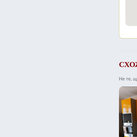
СХО
Не те, 