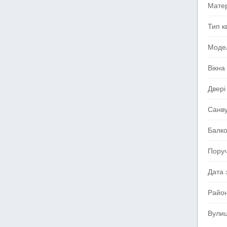
Мате
Тип к
Моде
Вікна
Двері
Санв
Балк
Поруч
Дата 
Райо
Вули