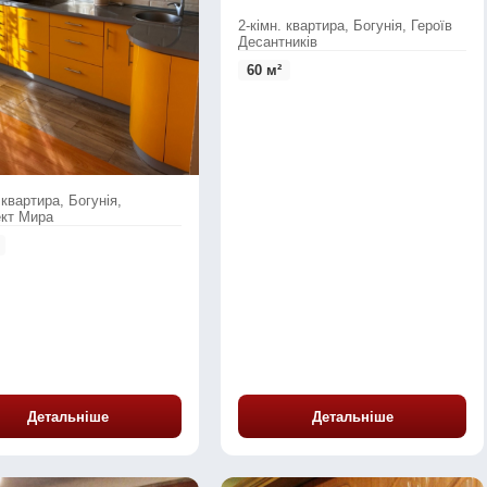
2-кімн. квартира, Богунія, Героїв
Десантників
60 м²
 квартира, Богунія,
кт Мира
Детальніше
Детальніше