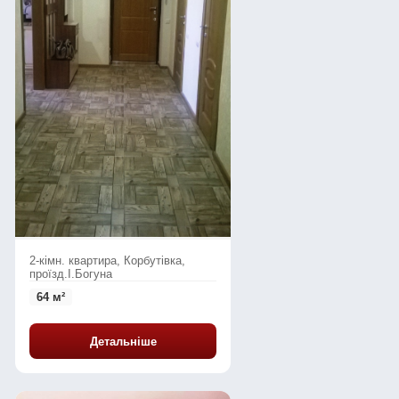
2-кімн. квартира, Корбутівка,
проїзд.І.Богуна
64 м²
Детальніше