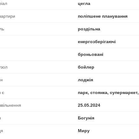
ріал
цегла
вартири
поліпшене планування
ль
роздільна
енергозберігаючі
броньовані
узол
бойлер
он
лоджія
 є
парк, стоянка, супермаркет
звільнення
25.05.2024
н
Богунія
ця
Миру