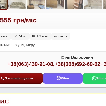
 555 грн/міс
 кімн.
📐 74 м²
🏢 1/9 пов.
🧱 цегла
томир, Богунія, Миру
Юрій Вікторович
+38(063)439-91-08
,
+38(068)692-69-62
+3
Зателефонувати
Viber
What
ИС