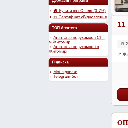
Державні програми
🏠 Купити за єОселя (3-7%)
📜 Сертифікат єВідновлення
11
ТОП Агентств
Агентство нерухомості СІТІ,
м.Житомир
🚪 2
Агентства нерухомості в
Житомирі
📍 Жи
Підписка
Мої підписки
Telegram-бот
ОП