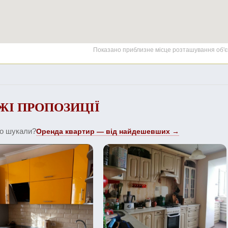
Показано приблизне місце розташування об'є
ЖІ ПРОПОЗИЦІЇ
що шукали?
Оренда квартир — від найдешевших →