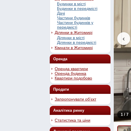
Будинки в місті
Будинки в передмісті
Дачі
Частини будинків
Частини будинків у
передмісті
Ділянки в Житомирі
‹
Ділянки в місті
Ділянки в передмісті
Кімнати в Житомирі
Оренда
Оренда квартири
Оренда будинка
Квартири подобово
Продати
Запропонувати об'єкт
Аналітика ринку
1
/ 7
Статистика та ціни