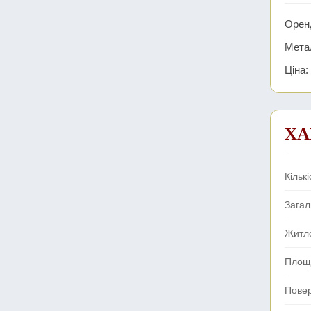
Оренд
Метал
Ціна:
ХА
Кількі
Зага
Житл
Площа
Пове