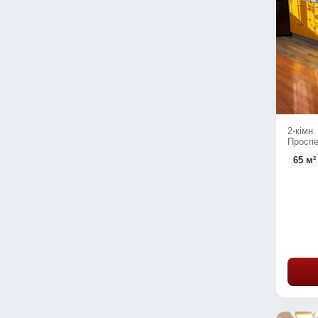
2-кімн.
Проспе
65 м²