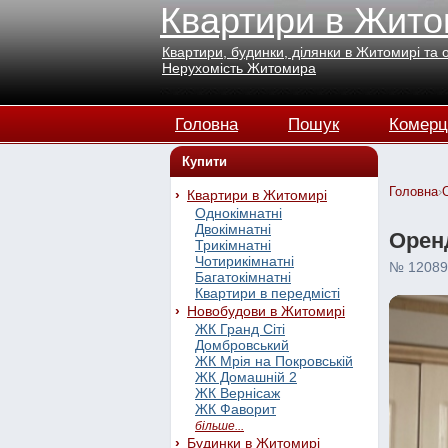
Квартири в Жито
Квартири, будинки, ділянки в Житомирі та 
Нерухомість Житомира
Головна
Пошук
Комерц
Купити
Головна
›
Квартири в Житомирі
Однокімнатні
Двокімнатні
Оренд
Трикімнатні
Чотирикімнатні
№ 12089
Багатокімнатні
Квартири в передмісті
Новобудови в Житомирі
ЖК Гранд Сіті
Домбровський
ЖК Мрія на Покровській
ЖК Домашній 2
ЖК Вернісаж
ЖК Фаворит
більше...
Будинки в Житомирі