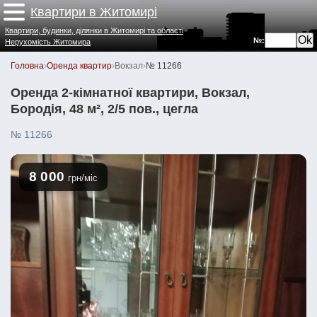
Квартири в Житомирі
Квартири, будинки, ділянки в Житомирі та області
№:
Нерухомість Житомира
Головна
›
Оренда квартир
›
Вокзал
›
№ 11266
Оренда 2-кімнатної квартири, Вокзал,
Бородія, 48 м², 2/5 пов., цегла
№ 11266
8 000
грн/міс