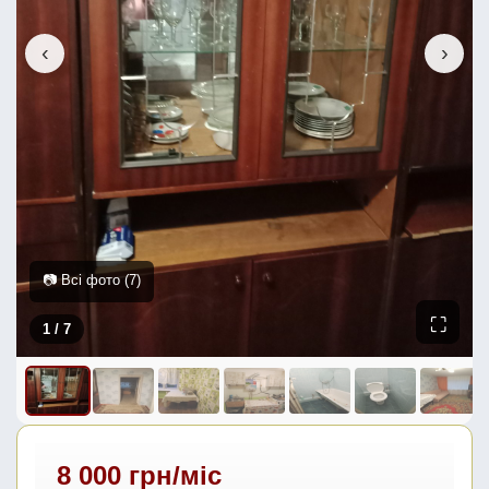
‹
›
📷 Всі фото (7)
⛶
1
/ 7
8 000 грн/міс