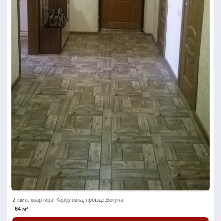
2-кімн. квартира, Корбутівка, проїзд.І.Богуна
64 м²