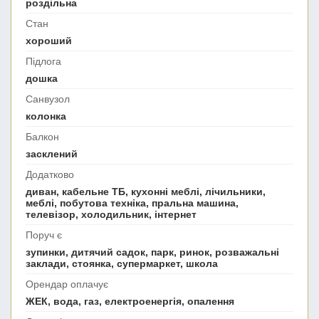
роздільна
Стан
хороший
Підлога
дошка
Санвузол
колонка
Балкон
засклений
Додатково
диван, кабельне ТБ, кухонні меблі, лічильники,
меблі, побутова техніка, пральна машина,
телевізор, холодильник, інтернет
Поруч є
зупинки, дитячий садок, парк, ринок, розважальні
заклади, стоянка, супермаркет, школа
Орендар оплачує
ЖЕК, вода, газ, електроенергія, опалення