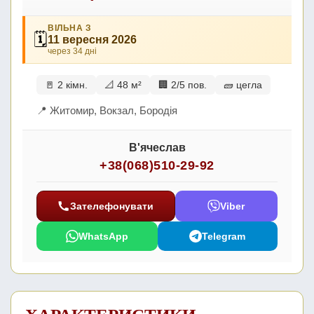
ВІЛЬНА З
🗓
11 вересня 2026
через 34 дні
🚪 2 кімн.
📐 48 м²
🏢 2/5 пов.
🧱 цегла
📍 Житомир, Вокзал, Бородія
В'ячеслав
+38(068)510-29-92
Зателефонувати
Viber
WhatsApp
Telegram