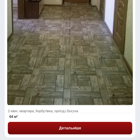
2-кімн. квартира, Корбутівка, проїзд.І.Богуна
64 м²
Детальніше