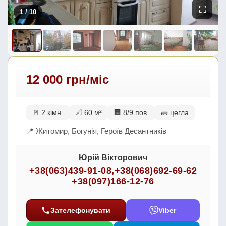
⛶
1
/ 10
12 000 грн/міс
🚪 2 кімн.
📐 60 м²
🏢 8/9 пов.
🧱 цегла
📍 Житомир, Богунія, Героїв Десантників
Юрій Вікторович
+38(063)439-91-08
,
+38(068)692-69-62
+38(097)166-12-76
Зателефонувати
Viber