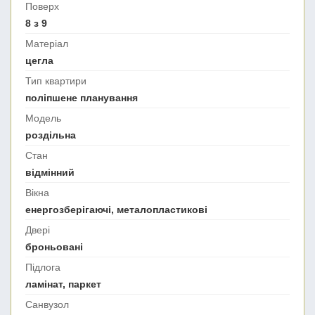
Поверх
8 з 9
Матеріал
цегла
Тип квартири
поліпшене планування
Модель
роздільна
Стан
відмінний
Вікна
енергозберігаючі, металопластикові
Двері
броньовані
Підлога
ламінат, паркет
Санвузол