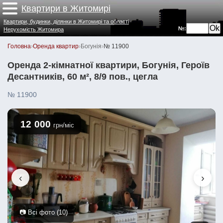
Квартири в Житомирі
Квартири, будинки, ділянки в Житомирі та області
№:
Нерухомість Житомира
Головна
›
Оренда квартир
›
Богунія
›
№ 11900
Оренда 2-кімнатної квартири, Богунія, Героїв
Десантників, 60 м², 8/9 пов., цегла
№ 11900
12 000
грн/міс
‹
›
📷 Всі фото (10)