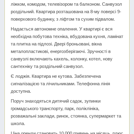
ліжком, комодом, телевізором та балконом. Санвузол
роздільний. Квартира розташована на 8-му поверсі 9-
поверхового будинку, з ліфтом та сухим підвалом.
Надається автономне опалення. У квартирі є вся
необхідна побутова техніка, вбудована кухня, ламінат
та плитка на підлозі. Двері броньовані, вікна
металопластикові, енергозберігаючі. Зручності в
санвузлі включають кахель, колонку, котел, нову
сантехніку та роздільний санвузол.
Є лоджія. Квартира не кутова. Забезпечена
сигналізацією та лічильниками. Телефонна лінія
доступна.
Поруч знаходяться дитячий садок, зупинки
громадського транспорту, парк, поліклініка,
розважальні заклади, ринок, стоянка, супермаркет та
школа.
Ціна оренди становить 10 000 гривень на місяць, плюс