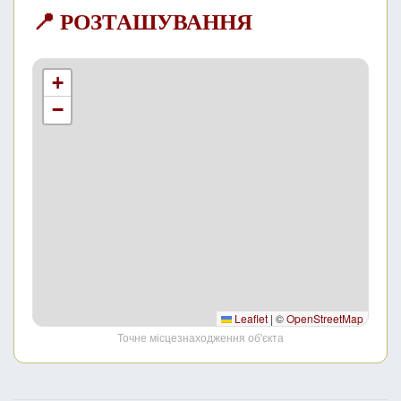
📍 РОЗТАШУВАННЯ
+
−
Leaflet
|
©
OpenStreetMap
Точне місцезнаходження об'єкта