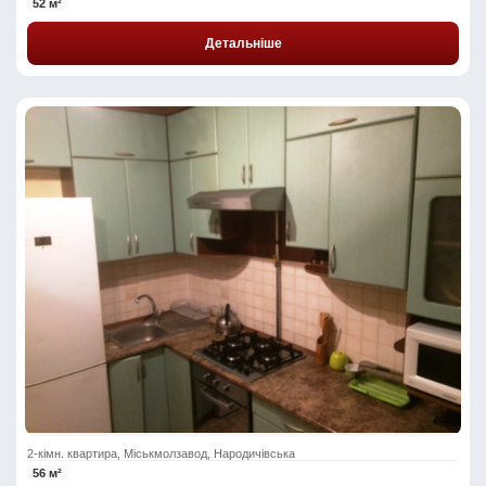
52 м²
Детальніше
2-кімн. квартира, Міськмолзавод, Народичівська
56 м²