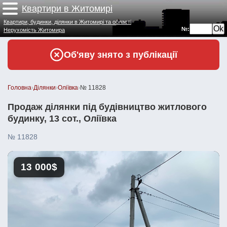
Квартири в Житомирі
Квартири, будинки, ділянки в Житомирі та області
№:
Нерухомість Житомира
Об'яву знято з публікації
Головна
›
Ділянки
›
Оліївка
›
№ 11828
Продаж ділянки під будівництво житлового
будинку, 13 сот., Оліївка
№ 11828
13 000$