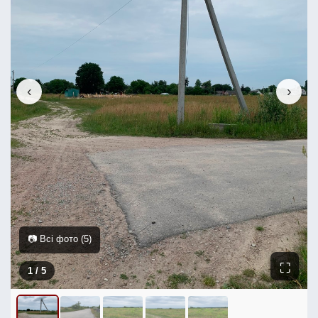
‹
›
📷 Всі фото (5)
⛶
1
/ 5