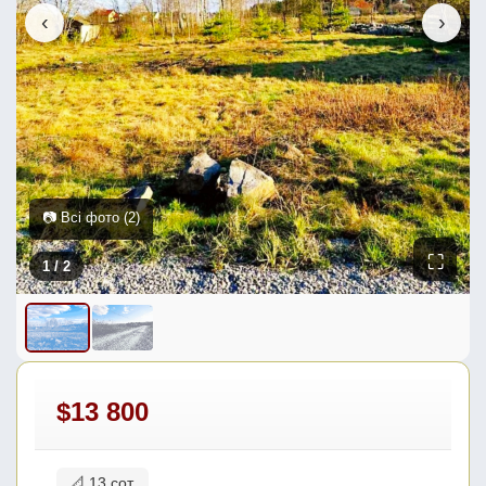
‹
›
📷 Всі фото (2)
⛶
1
/ 2
$13 800
📐 13 сот.