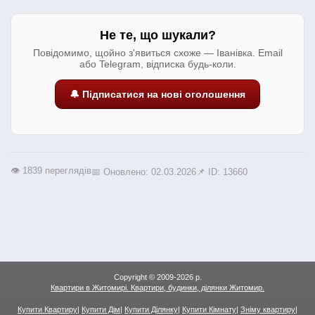
Не те, що шукали?
Повідомимо, щойно з'явиться схоже — Іванівка. Email
або Telegram, відписка будь-коли.
🔔 Підписатися на нові оголошення
👁️ 1839 переглядів
📅 Оновлено: 02.03.2026
📌 ID: 13660
Copyright © 2009-2026 р.
Квартири в Житомирі. Квартири, будинки, ділянки Житомир.
Купити Квартиру
|
Купити Дім
|
Купити Ділянку
|
Купити Кімнату
|
Зніму квартиру
|