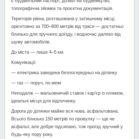
є будівельний паспорт, дозвіл на будівництво,
топографічна зйомка та проєктна документація.
Територія рівна, розташована у затишному місці,
орієнтовно за 700–800 метрів від траси — достатньо
близько для зручного доїзду, і водночас далеко від
шуму автомобілів.
До міста — лише 4–5 км.
Комунікації:
— електрика заведена безпосередньо на ділянку
— газ — поруч, по межі
Неподалік — мальовничий ставок і кар’єр із пляжем,
ідеальні місця для відпочинку.
Дорога до ділянки майже вся нова, асфальтована.
Всього близько 150 метрів по провулку — ще не
асфальт, але добре підсипано, тож проїзд зручний у
будь-яку пору року.