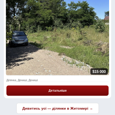
$15 000
Ділянка, Дениші, Дениші
Детальніше
Дивитись усі — ділянки в Житомирі →