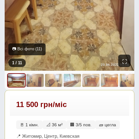
📷 Всі фото (11)
⛶
1
/ 11
11 500 грн/міс
🚪 1 кімн.
📐 36 м²
🏢 3/5 пов.
🧱 цегла
📍 Житомир, Центр, Киевская