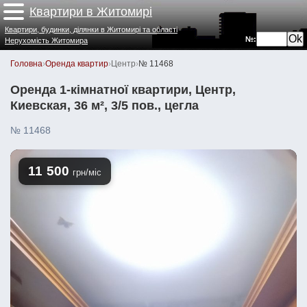
Квартири в Житомирі
Квартири, будинки, ділянки в Житомирі та області
№:
Нерухомість Житомира
Головна
›
Оренда квартир
›
Центр
›
№ 11468
Оренда 1-кімнатної квартири, Центр,
Киевская, 36 м², 3/5 пов., цегла
№ 11468
11 500
грн/міс