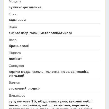
Модель
суміжно-роздільна
Стан
відмінний
Вікна
енергозберігаючі, металопластикові
Двері
броньовані
Підлога
ламінат
Санвузол
гаряча вода, кахель, колонка, нова сантехніка,
спільний
Балкон
засклений, лоджія
Додатково
супутникове ТБ, вбудована кухня, кухонні меблі,
ліжко, лічильники, меблі, не кутова, парковка,