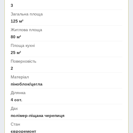
3
Загальна площа
125 м²
Житлова площа
80 м²
Площа кухні
25 м²
Поверховість
2
Матеріал
піноблок/цегла
Ділянка
4 сот.
Дах
полімер-піщана черепиця
Стан
євроремонт