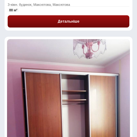
3-кімн. будинок, Максютова, Максютова
88 м²
Детальніше