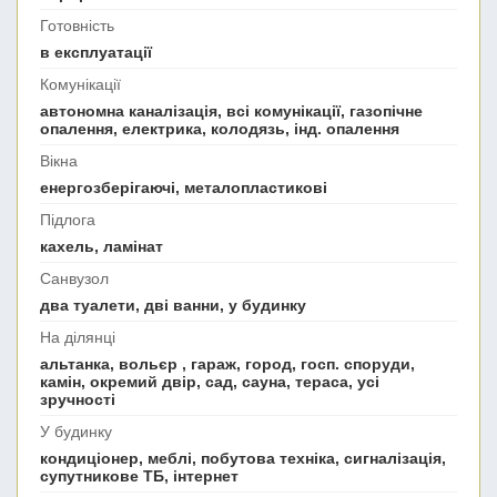
Готовність
в експлуатації
Комунікації
автономна каналізація, всі комунікації, газопічне
опалення, електрика, колодязь, інд. опалення
Вікна
енергозберігаючі, металопластикові
Підлога
кахель, ламінат
Санвузол
два туалети, дві ванни, у будинку
На ділянці
альтанка, вольєр , гараж, город, госп. споруди,
камін, окремий двір, сад, сауна, тераса, усі
зручності
У будинку
кондиціонер, меблі, побутова техніка, сигналізація,
супутникове ТБ, інтернет