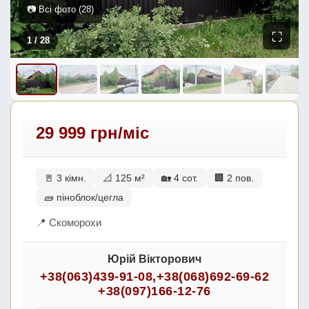
📷 Всі фото (28)
⛶
1
/ 28
29 999 грн/міс
🚪 3 кімн.
📐 125 м²
🏡 4 сот.
🏢 2 пов.
🧱 піноблок/цегла
📍 Скоморохи
Юрій Вікторович
+38(063)439-91-08
,
+38(068)692-69-62
+38(097)166-12-76