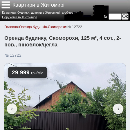
Квартири в Житомирі
Квартири, будинки, ділянки в Житомирі та області
№:
Нерухомість Житомира
Головна
›
Оренда будинків
›
Скоморохи
›
№ 12722
Оренда будинку, Скоморохи, 125 м², 4 сот., 2-
пов., піноблок/цегла
№ 12722
29 999
грн/міс
‹
›