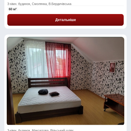
3-кімн. будинок, Смолянка, В.Бердичівська
60 м²
Детальніше
3-кімн. будинок, Максютова, Вільський шлях