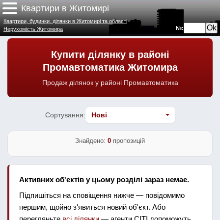
Квартири в Житомирі
Квартири, будинки, ділянки в Житомирі та області
№:
Нерухомість Житомира
Купити ділянку в районі
Промавтоматика Житомира
Продаж ділянок у районі Промавтоматика
Сортування:
Знайдено:
0
пропозицій
Активних об'єктів у цьому розділі зараз немає.
Підпишіться на сповіщення нижче — повідомимо
першим, щойно з'явиться новий об'єкт. Або
перегляньте
всі ділянки
— агенти СІТІ допоможуть