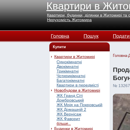
Квартири в Жито
Квартири, будинки, ділянки в Житомирі та 
Нерухомість Житомира
Головна
Пошук
Подати
Купити
Головна
›
Квартири в Житомирі
Однокімнатні
Двокімнатні
Прода
Трикімнатні
Чотирикімнатні
Богун
Багатокімнатні
Квартири в передмісті
№ 13267
Новобудови в Житомирі
ЖК Гранд Сіті
Домбровський
ЖК Мрія на Покровській
ЖК Домашній 2
ЖК Вернісаж
ЖК Фаворит
більше...
Будинки в Житомирі