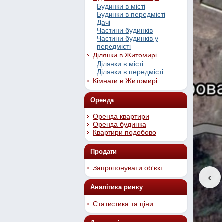
Будинки в місті
Будинки в передмісті
Дачі
Частини будинків
Частини будинків у
передмісті
Ділянки в Житомирі
Ділянки в місті
Ділянки в передмісті
Кімнати в Житомирі
Оренда
Оренда квартири
Оренда будинка
Квартири подобово
Продати
Запропонувати об'єкт
‹
Аналітика ринку
Статистика та ціни