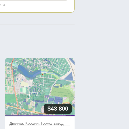
кта
$43 800
Ділянка, Крошня, Гормолзавод