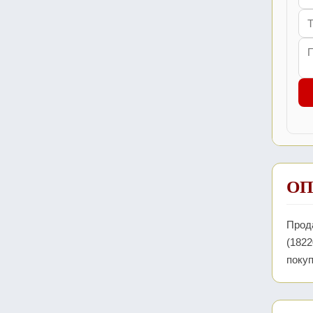
ОП
Прода
(1822
покуп