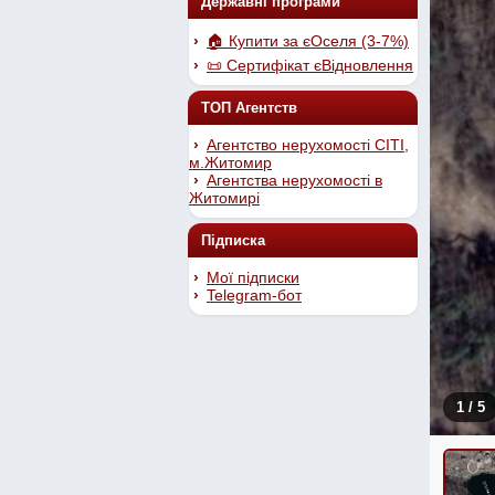
Державні програми
🏠 Купити за єОселя (3-7%)
📜 Сертифікат єВідновлення
ТОП Агентств
Агентство нерухомості СІТІ,
м.Житомир
Агентства нерухомості в
Житомирі
Підписка
Мої підписки
Telegram-бот
1
/ 5