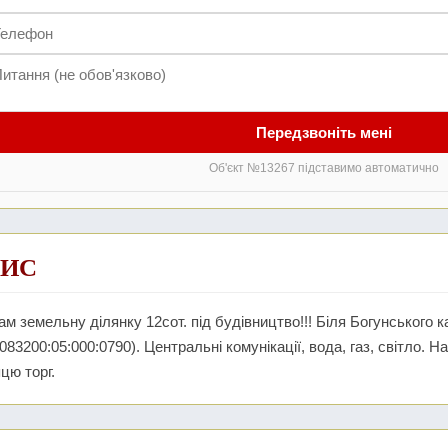
Передзвоніть мені
Об'єкт №13267 підставимо автоматично
ИС
м земельну ділянку 12сот. під будівництво!!! Біля Богунського к
083200:05:000:0790). Центральні комунікації, вода, газ, світло. Н
цю торг.