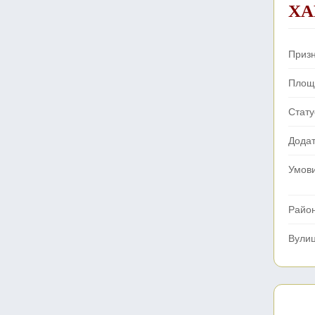
ХА
Приз
Площ
Стату
Додат
Умов
Райо
Вули