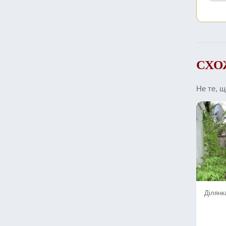
СХО
Не те, 
Ділянк