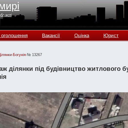
мирі
області
 оголошення
Вакансії
Оцінка
Юрист
Ділянки
›
Богунія
›
№ 13267
ж ділянки під будівництво житлового буд
ія