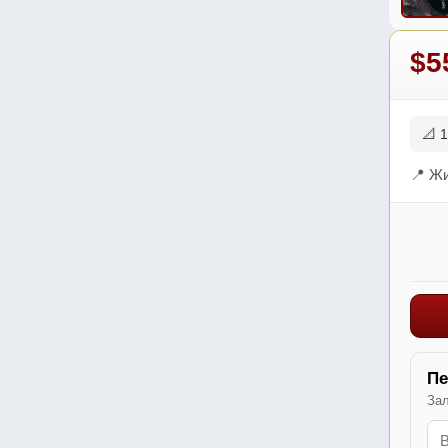
$5
📐 1
📍 Жи
Пе
Зал