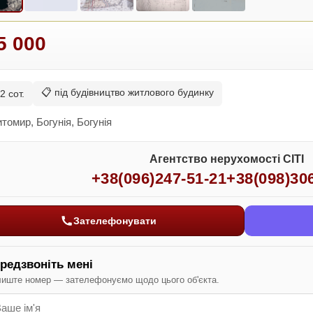
5 000
📋 під будівництво житлового будинку
2 сот.
томир, Богунія, Богунія
Агентство нерухомості СІТІ
+38(096)247-51-21
+38(098)30
Зателефонувати
редзвоніть мені
иште номер — зателефонуємо щодо цього об'єкта.