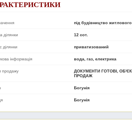
РАКТЕРИСТИКИ
начення
під будівництво житлового
а ділянки
12 сот.
с ділянки
приватизований
кова інформація
вода, газ, електрика
и продажу
ДОКУМЕНТИ ГОТОВІ, ОБ'ЄК
ПРОДАЖ
н
Богунія
ця
Богунія