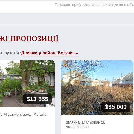
Показано приблизне місце розташування об'є
ЖІ ПРОПОЗИЦІЇ
що шукали?
Ділянки у районі Богунія →
$13 555
$35 000
а, Міськмолзавод, Авіатік
Ділянка, Мальованка,
Баришівська