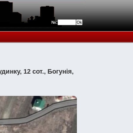
№:
инку, 12 сот., Богунія,