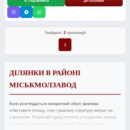
📞 Подзвонити
Детальніше
Знайдено:
2
пропозицій
1
ДІЛЯНКИ В РАЙОНІ
МІСЬКМОЛЗАВОД
Коли розглядається конкретний обєкт, важливо
співставити площу, стан і реальну структуру витрат на
утримання. Розумний підхід полягає у поєднанні локації,
бюджету та прозорої історії обєкта. Ринок у регіоні