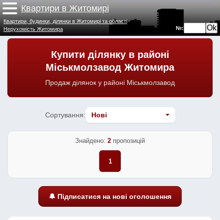
Квартири в Житомирі
Квартири, будинки, ділянки в Житомирі та області
№:
Нерухомість Житомира
Купити ділянку в районі
Міськмолзавод Житомира
Продаж ділянок у районі Міськмолзавод
Сортування:
Знайдено:
2
пропозицій
1
🔔 Підписатися на нові оголошення