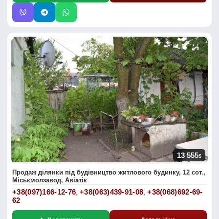
13 555
$
Продаж ділянки під будівництво житлового будинку, 12 сот.,
Міськмолзавод, Авіатік
+38(097)166-12-76
+38(063)439-91-08
+38(068)692-69-
,
,
62