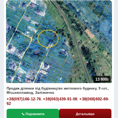
13 800
$
Продаж ділянки під будівництво житлового будинку, 9 сот.,
Міськмолзавод, Залізнична
+38(097)166-12-76
+38(063)439-91-08
+38(068)692-69-
,
,
62
📞 Подзвонити
Детальніше