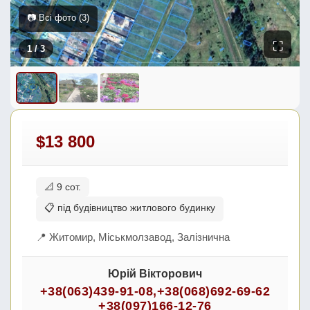
📷 Всі фото (3)
⛶
1
/ 3
$13 800
📐 9 сот.
📋 під будівництво житлового будинку
📍 Житомир, Міськмолзавод, Залізнична
Юрій Вікторович
+38(063)439-91-08
,
+38(068)692-69-62
+38(097)166-12-76