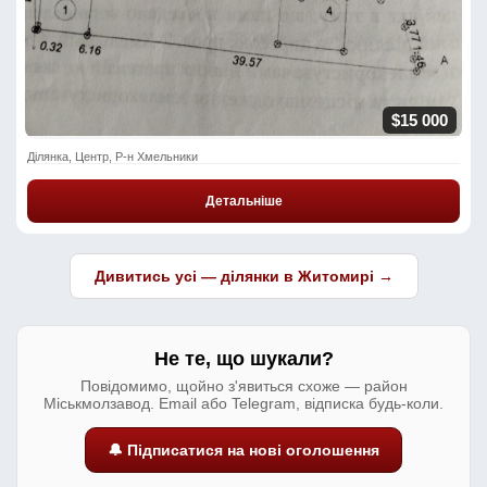
$15 000
Ділянка, Центр, Р-н Хмельники
Детальніше
Дивитись усі — ділянки в Житомирі →
Не те, що шукали?
Повідомимо, щойно з'явиться схоже — район
Міськмолзавод. Email або Telegram, відписка будь-коли.
🔔 Підписатися на нові оголошення