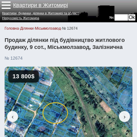
Квартири в Житомирі
Квартири, будинки, ділянки в Житомирі та області
№:
Нерухомість Житомира
Головна
›
Ділянки
›
Міськмолзавод
›
№ 12674
Продаж ділянки під будівництво житлового
будинку, 9 сот., Міськмолзавод, Залізнична
№ 12674
13 800$
‹
›