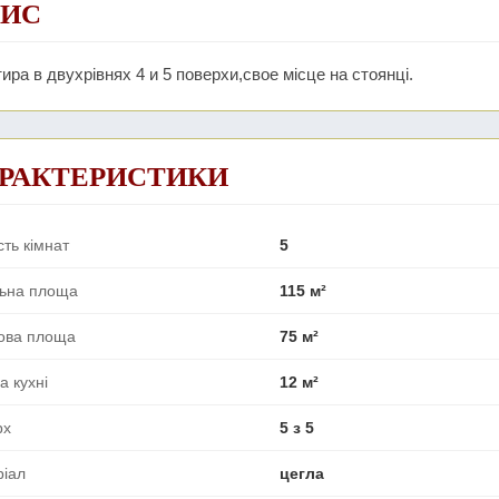
ИС
ира в двухрівнях 4 и 5 поверхи,свое місце на стоянці.
РАКТЕРИСТИКИ
сть кімнат
5
льна площа
115 м²
ова площа
75 м²
 кухні
12 м²
рх
5 з 5
ріал
цегла