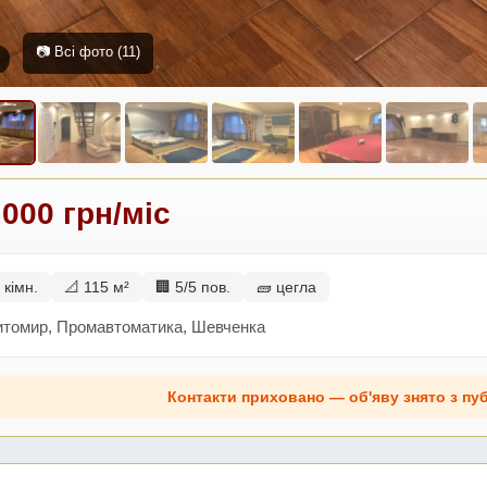
📷 Всі фото (11)
 000 грн/міс
 кімн.
📐 115 м²
🏢 5/5 пов.
🧱 цегла
итомир, Промавтоматика, Шевченка
Контакти приховано — об'яву знято з пуб