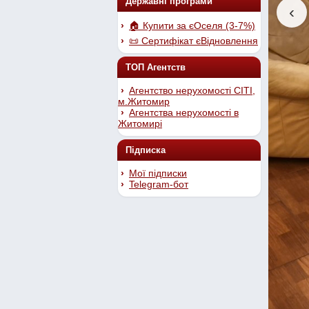
Державні програми
‹
🏠 Купити за єОселя (3-7%)
📜 Сертифікат єВідновлення
ТОП Агентств
Агентство нерухомості СІТІ,
м.Житомир
Агентства нерухомості в
Житомирі
Підписка
Мої підписки
Telegram-бот