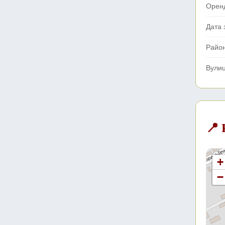
Орен
Дата 
Райо
Вули
📍
+
−