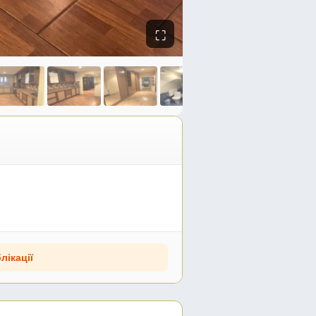
⛶
лікації