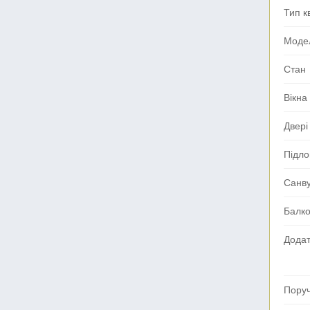
Тип к
Моде
Стан
Вікна
Двері
Підло
Санв
Балк
Додат
Поруч