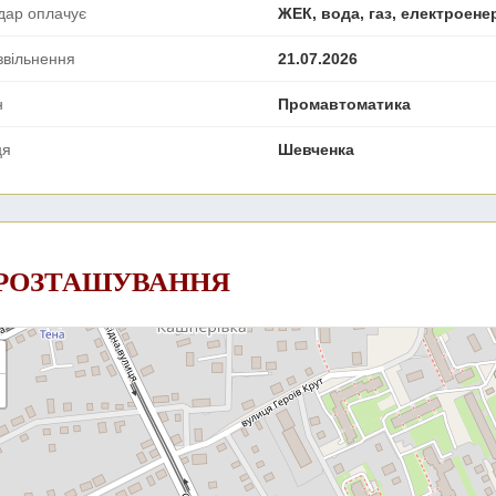
дар оплачує
ЖЕК, вода, газ, електроене
звільнення
21.07.2026
н
Промавтоматика
ця
Шевченка
 РОЗТАШУВАННЯ