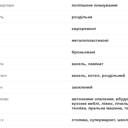
вартири
поліпшене планування
ль
роздільна
євроремонт
металопластикові
броньовані
га
кахель, ламінат
узол
кахель, котел, роздільний
он
засклений
ково
автономне опалення, вбудо
кухонні меблі, ліжко, лічил
техніка, пральна машина, т
 є
стоянка, супермаркет, шко