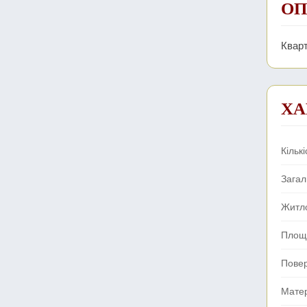
ОП
Кварт
ХА
Кількі
Зага
Житл
Площа
Пове
Мате