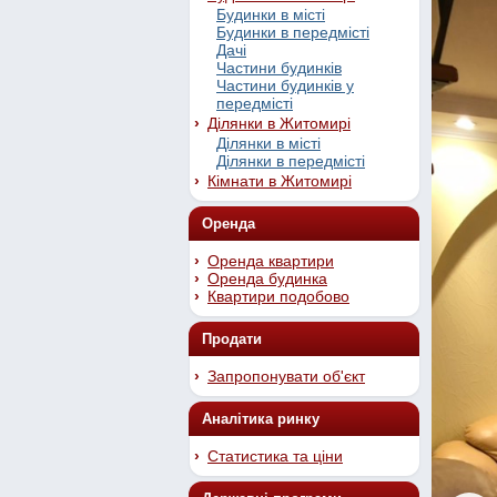
Будинки в місті
Будинки в передмісті
Дачі
Частини будинків
Частини будинків у
передмісті
Ділянки в Житомирі
Ділянки в місті
Ділянки в передмісті
Кімнати в Житомирі
Оренда
Оренда квартири
Оренда будинка
Квартири подобово
Продати
Запропонувати об'єкт
Аналітика ринку
Статистика та ціни