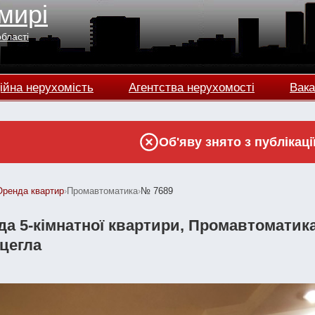
мирі
області
ійна нерухомість
Агентства нерухомості
Вака
Об'яву знято з публікаці
Оренда квартир
›
Промавтоматика
›
№ 7689
а 5-кімнатної квартири, Промавтоматика,
 цегла