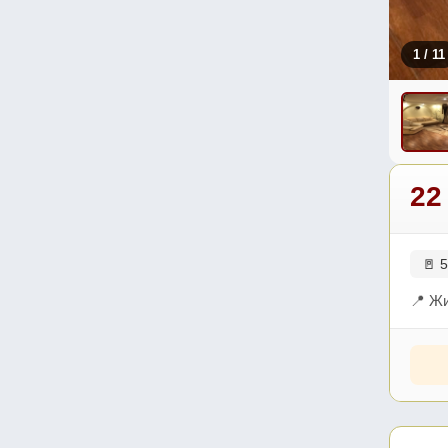
1
/ 11
22
🚪 5
📍 Ж