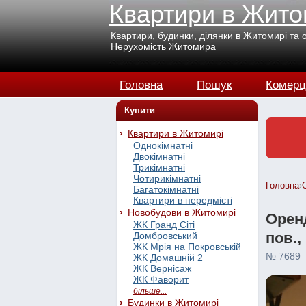
Квартири в Жито
Квартири, будинки, ділянки в Житомирі та 
Нерухомість Житомира
Головна
Пошук
Комерц
Купити
Квартири в Житомирі
Однокімнатні
Двокімнатні
Трикімнатні
Чотирикімнатні
Головна
›
Багатокімнатні
Квартири в передмісті
Новобудови в Житомирі
Оренд
ЖК Гранд Сіті
пов.,
Домбровський
ЖК Мрія на Покровській
№ 7689
ЖК Домашній 2
ЖК Вернісаж
ЖК Фаворит
більше...
Будинки в Житомирі