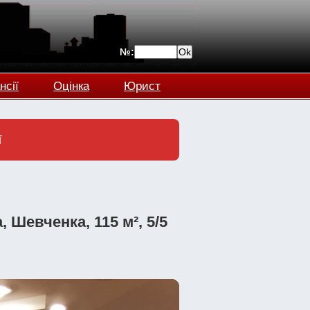
№:
нсії
Оцінка
Юрист
ї
 Шевченка, 115 м², 5/5