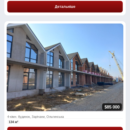
Детальніше
$85 000
4-кімн. будинок, Зарічани, Ольгинська
134 м²