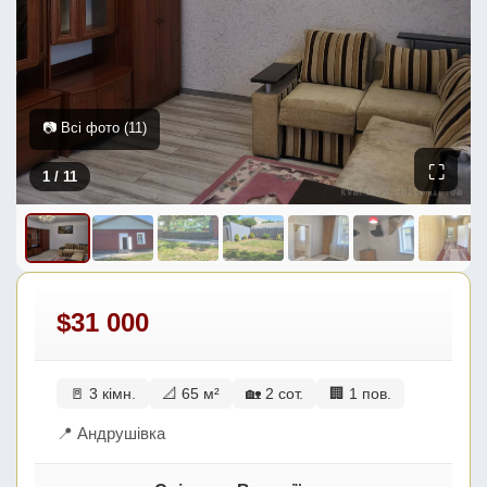
📷 Всі фото (11)
⛶
1
/ 11
$31 000
🚪 3 кімн.
📐 65 м²
🏡 2 сот.
🏢 1 пов.
📍 Андрушівка