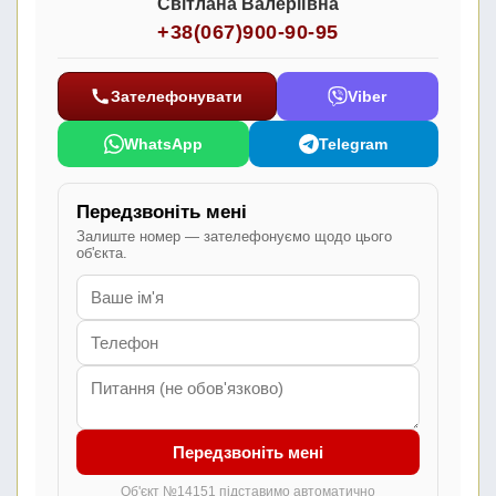
Світлана Валеріївна
+38(067)900-90-95
Зателефонувати
Viber
WhatsApp
Telegram
Передзвоніть мені
Залиште номер — зателефонуємо щодо цього
об'єкта.
Передзвоніть мені
Об'єкт №14151 підставимо автоматично