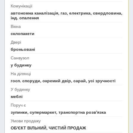
Комунікації
автономна каналізація, газ, електрика, свердловина,
інд. опалення
Вікна
склопакети
Двері
броньовані
Санвузол
у будинку
На ділянці
госп. споруди, окремий двір, сарай, усі зручності
У будинку
меблі
Поруч є
зупинки, супермаркет, транспортна розв'язка
Умови продажу
ОБ'ЄКТ ВІЛЬНИЙ, ЧИСТИЙ ПРОДАЖ