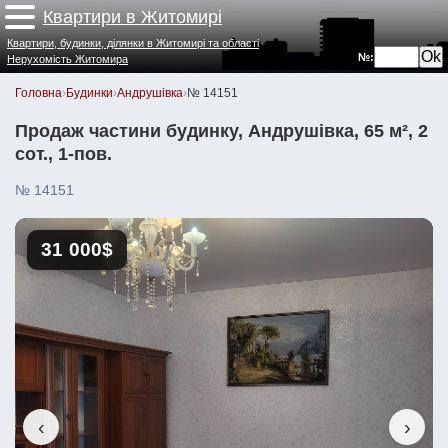
Квартири в Житомирі
Квартири, будинки, ділянки в Житомирі та області
№:
Нерухомість Житомира
Головна
›
Будинки
›
Андрушівка
›
№ 14151
Продаж частини будинку, Андрушівка, 65 м², 2
сот., 1-пов.
№ 14151
31 000$
‹
›