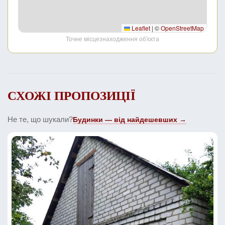
Leaflet
|
©
OpenStreetMap
Точне місцезнаходження об'єкта
СХОЖІ ПРОПОЗИЦІЇ
Не те, що шукали?
Будинки — від найдешевших →