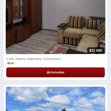
$31 000
3-кімн. будинок, Андрушівка, Зозулінського
65 м²
Детальніше