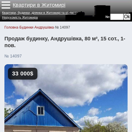
Квартири в Житомирі
Квартири, будинки, ділянки в Житомирі та області
№:
Нерухомість Житомира
Головна
›
Будинки
›
Андрушівка
›
№ 14097
Продаж будинку, Андрушівка, 80 м², 15 сот., 1-
пов.
№ 14097
33 000$