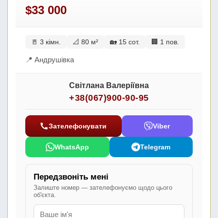
$33 000
🚪 3 кімн.
📐 80 м²
🏡 15 сот.
🏢 1 пов.
📍 Андрушівка
Світлана Валеріївна
+38(067)900-90-95
Зателефонувати
Viber
WhatsApp
Telegram
Передзвоніть мені
Залиште номер — зателефонуємо щодо цього
об'єкта.