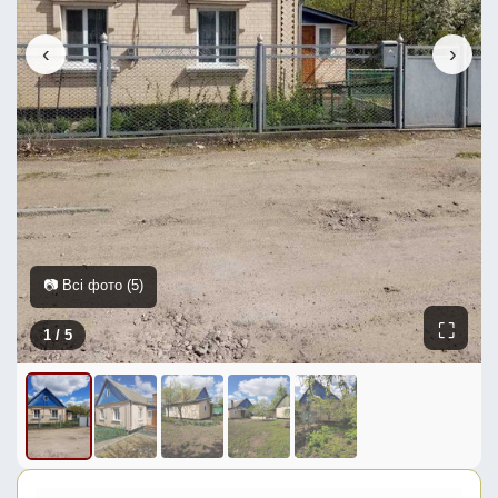
‹
›
📷 Всі фото (5)
⛶
1
/ 5