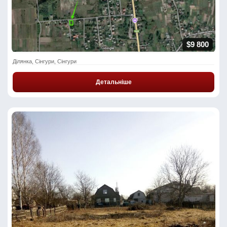
$9 800
Ділянка, Сінгури, Сінгури
Детальніше