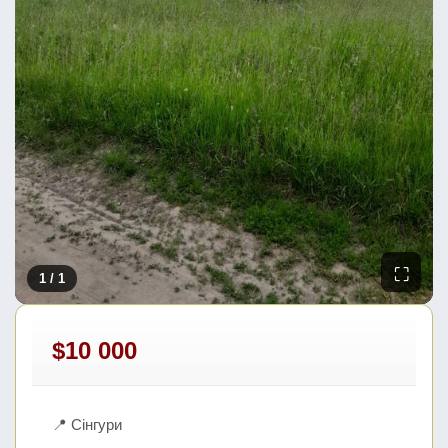
⛶
1
/ 1
$10 000
📍 Сінгури