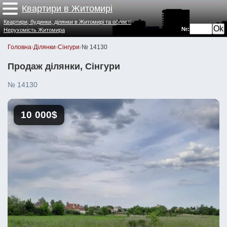
Квартири в Житомирі
Квартири, будинки, ділянки в Житомирі та області
№:
Нерухомість Житомира
Головна
›
Ділянки
›
Сінгури
›
№ 14130
Продаж ділянки, Сінгури
№ 14130
10 000$