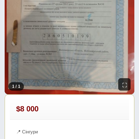
⛶
1
/ 1
$8 000
📍 Сінгури