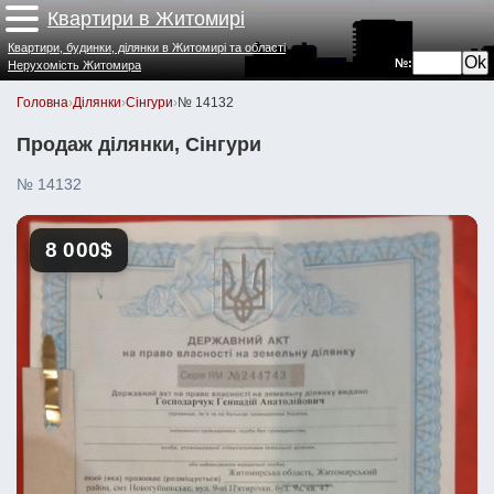
Квартири в Житомирі
Квартири, будинки, ділянки в Житомирі та області
№:
Нерухомість Житомира
Головна
›
Ділянки
›
Сінгури
›
№ 14132
Продаж ділянки, Сінгури
№ 14132
8 000$