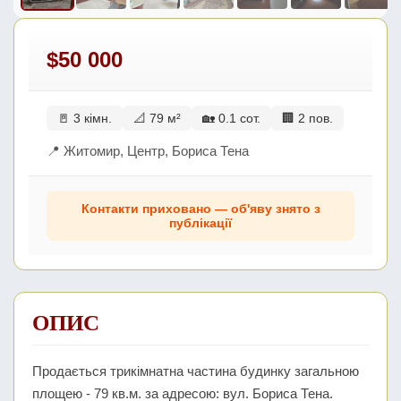
$50 000
🚪 3 кімн.
📐 79 м²
🏡 0.1 сот.
🏢 2 пов.
📍 Житомир, Центр, Бориса Тена
Контакти приховано — об'яву знято з
публікації
ОПИС
Продається трикімнатна частина будинку загальною
площею - 79 кв.м. за адресою: вул. Бориса Тена.