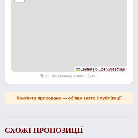
Leaflet
|
©
OpenStreetMap
Точне місцезнаходження об'єкта
Контакти приховано — об'яву знято з публікації
СХОЖІ ПРОПОЗИЦІЇ