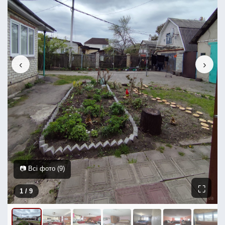
‹
›
📷 Всі фото (9)
⛶
1
/ 9