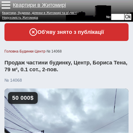
Квартири в Житомирі
Квартири, будинки, ділянки в Житомирі та області
№:
Нерухомість Житомира
Об'яву знято з публікації
Головна
›
Будинки
›
Центр
›
№ 14068
Продаж частини будинку, Центр, Бориса Тена,
79 м², 0.1 сот., 2-пов.
№ 14068
50 000$