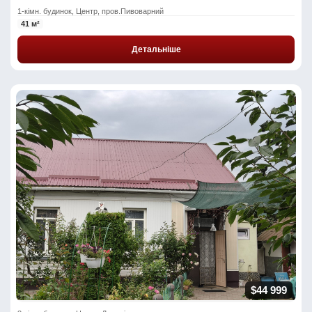
1-кімн. будинок, Центр, пров.Пивоварний
41 м²
Детальніше
$44 999