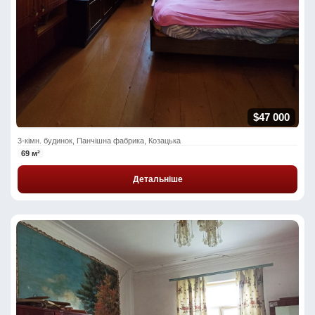
$47 000
3-кімн. будинок, Панчішна фабрика, Козацька
69 м²
Детальніше