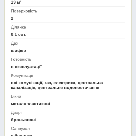
13 м²
Поверховість
2
Ділянка
0.1 сот.
Дах
шифер
Готовність
в експлуатації
Комунікації
всі комунікації, газ, електрика, центральна
каналізація, центральне водопостачання
Вікна
металопластикові
Двері
броньовані
Санвузол
у будинку