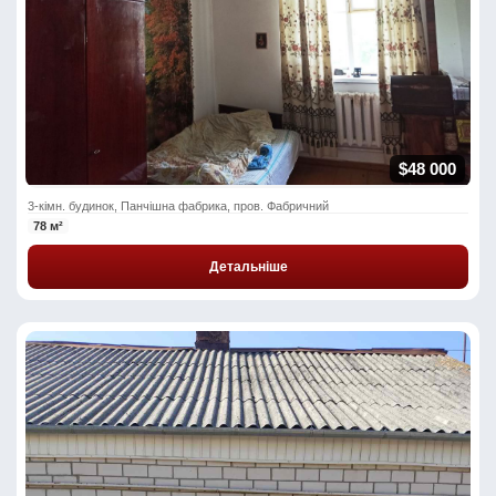
$48 000
3-кімн. будинок, Панчішна фабрика, пров. Фабричний
78 м²
Детальніше