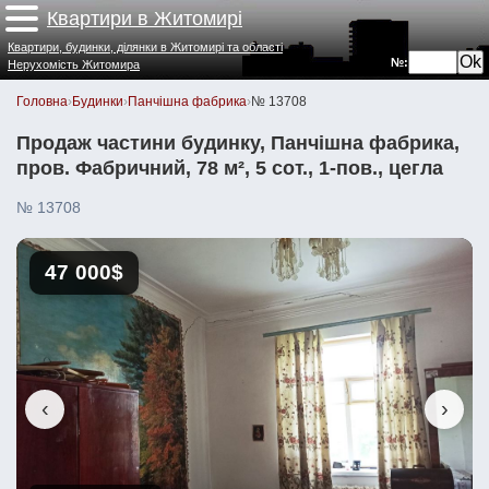
Квартири в Житомирі
Квартири, будинки, ділянки в Житомирі та області
№:
Нерухомість Житомира
Головна
›
Будинки
›
Панчішна фабрика
›
№ 13708
Продаж частини будинку, Панчішна фабрика,
пров. Фабричний, 78 м², 5 сот., 1-пов., цегла
№ 13708
47 000$
‹
›