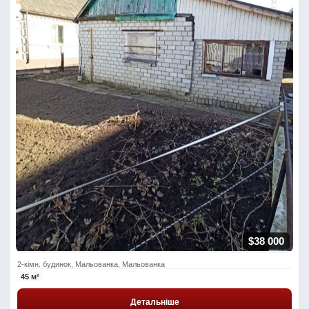
$38 000
2-кімн. будинок, Мальованка, Мальованка
45 м²
Детальніше