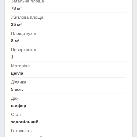
Загальна площа
78 м²
Житлова площа
35 м²
Площа кухні
8 м²
Поверховість
1
Матеріал
цегла
Ділянка
5 сот.
Дах
шифер
Стан
задовільний
Готовність