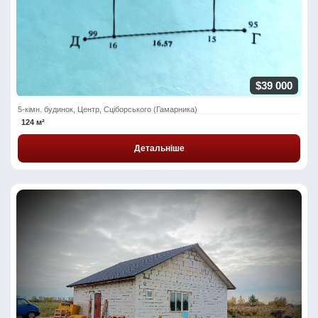
$39 000
5-кімн. будинок, Центр, Сціборського (Гамарника)
124 м²
Детальніше