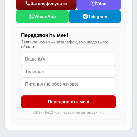
Зателефонувати
Viber
WhatsApp
Telegram
Передзвоніть мені
Залиште номер — зателефонуємо щодо цього
об'єкта.
Передзвоніть мені
Об'єкт №13708 підставимо автоматично