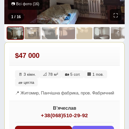
📷 Всі фото (16)
⛶
1
/ 16
$47 000
🚪 3 кімн.
📐 78 м²
🏡 5 сот.
🏢 1 пов.
🧱 цегла
📍 Житомир, Панчішна фабрика, пров. Фабричний
В'ячеслав
+38(068)510-29-92