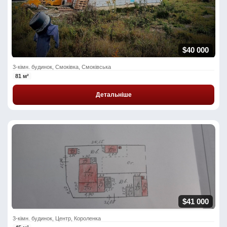
$40 000
3-кімн. будинок, Смоківка, Смоківська
81 м²
Детальніше
$41 000
3-кімн. будинок, Центр, Короленка