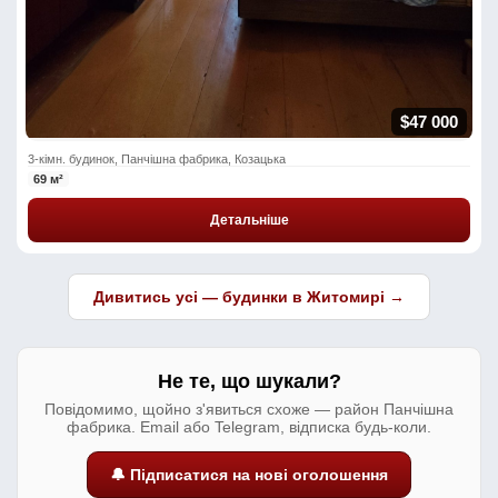
$47 000
3-кімн. будинок, Панчішна фабрика, Козацька
69 м²
Детальніше
Дивитись усі — будинки в Житомирі →
Не те, що шукали?
Повідомимо, щойно з'явиться схоже — район Панчішна
фабрика. Email або Telegram, відписка будь-коли.
🔔 Підписатися на нові оголошення