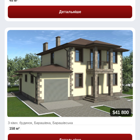
45 м²
Детальніше
$41 800
3-кімн. будинок, Барашівка, Барашівська
158 м²