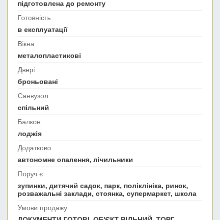
підготовлена до ремонту
Готовність
в експлуатації
Вікна
металопластикові
Двері
броньовані
Санвузол
спільний
Балкон
лоджія
Додатково
автономне опалення, лічильники
Поруч є
зупинки, дитячий садок, парк, поліклініка, ринок,
розважальні заклади, стоянка, супермаркет, школа
Умови продажу
ДОКУМЕНТИ ГОТОВІ, ОБ'ЄКТ ВІЛЬНИЙ, ТОРГ,