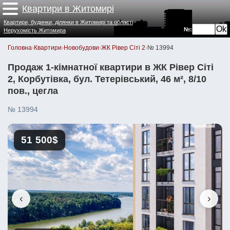
Квартири в Житомирі
Квартири, будинки, ділянки в Житомирі та області
№:
Нерухомість Житомира
Головна
›
Квартири
›
Новобудови
›
ЖК Рівер Сіті 2
›
№ 13994
Продаж 1-кімнатної квартири в ЖК Рівер Сіті
2, Корбутівка, бул. Тетерівський, 46 м², 8/10
пов., цегла
№ 13994
51 500$
‹
›