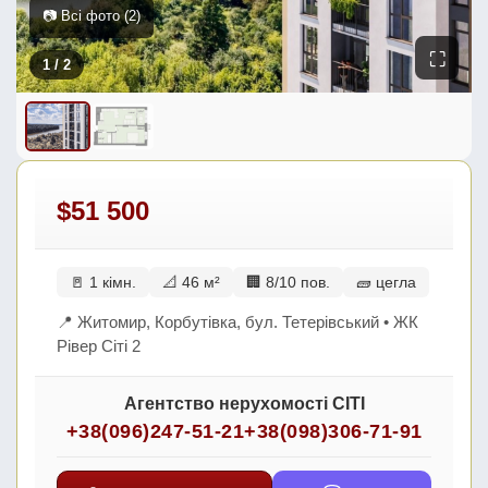
📷 Всі фото (2)
⛶
1
/ 2
$51 500
🚪 1 кімн.
📐 46 м²
🏢 8/10 пов.
🧱 цегла
📍 Житомир, Корбутівка, бул. Тетерівський • ЖК
Рівер Сіті 2
Агентство нерухомості СІТІ
+38(096)247-51-21
+38(098)306-71-91