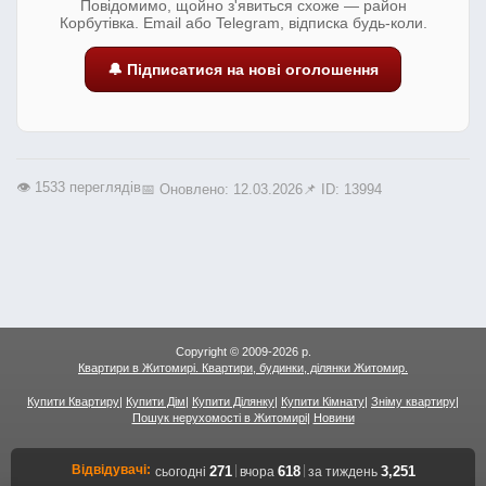
Повідомимо, щойно з'явиться схоже — район
Корбутівка. Email або Telegram, відписка будь-коли.
🔔 Підписатися на нові оголошення
👁️ 1533 переглядів
📅 Оновлено: 12.03.2026
📌 ID: 13994
Copyright © 2009-2026 р.
Квартири в Житомирі. Квартири, будинки, ділянки Житомир.
Купити Квартиру
|
Купити Дім
|
Купити Ділянку
|
Купити Кімнату
|
Зніму квартиру
|
Пошук нерухомості в Житомирі
|
Новини
Відвідувачі:
|
|
271
618
3,251
сьогодні
вчора
за тиждень