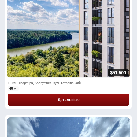
$51 500
1-кімн. квартира, Корбутівка, бул. Тетерівський
46 м²
Детальніше