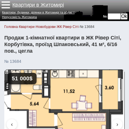
Квартири в Житомирі
Квартири, будинки, ділянки в Житомирі та області
№:
Нерухомість Житомира
Головна
›
Квартири
›
Новобудови
›
ЖК Рівер Сіті
›
№ 13684
Продаж 1-кімнатної квартири в ЖК Рівер Сіті,
Корбутівка, проїзд Шпаковський, 41 м², 6/16
пов., цегла
№ 13684
51 000$
‹
›