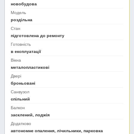
новобудова
Модель
роздільна
Стан
підготовлена до ремонту
Готовність
в експлуатації
Вікна
металопластикові
Двері
броньовані
Санвузол
спільний
Балкон
засклений, лоджія
Додатково
автономне опалення, лічильники, парковка