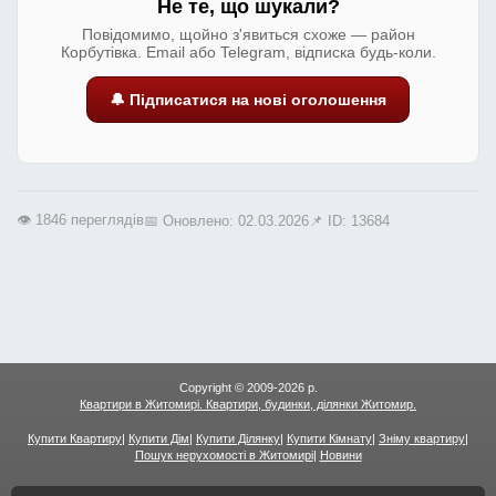
Не те, що шукали?
Повідомимо, щойно з'явиться схоже — район
Корбутівка. Email або Telegram, відписка будь-коли.
🔔 Підписатися на нові оголошення
👁️ 1846 переглядів
📅 Оновлено: 02.03.2026
📌 ID: 13684
Copyright © 2009-2026 р.
Квартири в Житомирі. Квартири, будинки, ділянки Житомир.
Купити Квартиру
|
Купити Дім
|
Купити Ділянку
|
Купити Кімнату
|
Зніму квартиру
|
Пошук нерухомості в Житомирі
|
Новини