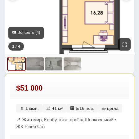
📷 Всі фото (4)
⛶
1
/ 4
$51 000
🚪 1 кімн.
📐 41 м²
🏢 6/16 пов.
🧱 цегла
📍 Житомир, Корбутівка, проїзд Шпаковський •
ЖК Рівер Сіті