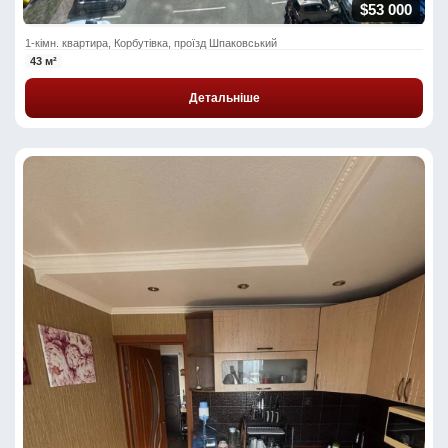
$53 000
1-кімн. квартира, Корбутівка, проїзд Шпаковський
43 м²
Детальніше