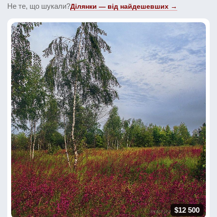
Не те, що шукали?
Ділянки — від найдешевших →
$12 500