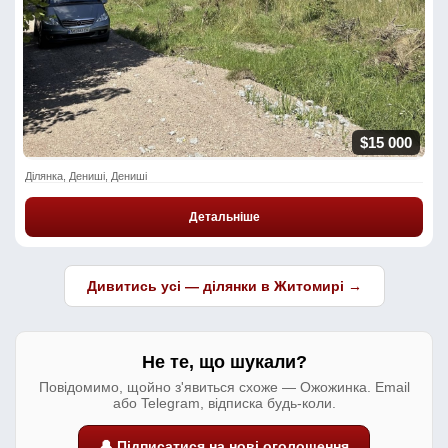
$15 000
Ділянка, Дениші, Дениші
Детальніше
Дивитись усі — ділянки в Житомирі →
Не те, що шукали?
Повідомимо, щойно з'явиться схоже — Ожожинка. Email
або Telegram, відписка будь-коли.
🔔 Підписатися на нові оголошення