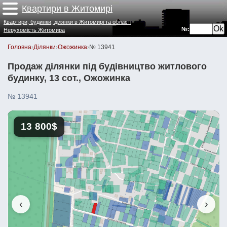
Квартири в Житомирі
Квартири, будинки, ділянки в Житомирі та області
№:
Нерухомість Житомира
Головна
›
Ділянки
›
Ожожинка
›
№ 13941
Продаж ділянки під будівництво житлового
будинку, 13 сот., Ожожинка
№ 13941
13 800$
‹
›