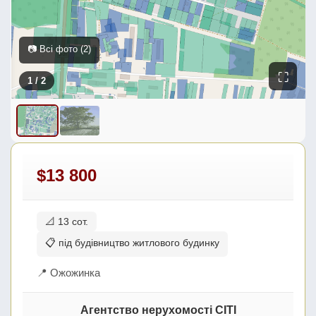
📷 Всі фото (2)
⛶
1
/ 2
$13 800
📐 13 сот.
📋 під будівництво житлового будинку
📍 Ожожинка
Агентство нерухомості СІТІ