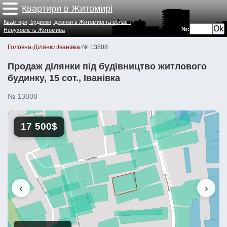
Квартири в Житомирі
Квартири, будинки, ділянки в Житомирі та області
№:
Нерухомість Житомира
Головна
›
Ділянки
›
Іванівка
›
№ 13808
Продаж ділянки під будівництво житлового
будинку, 15 сот., Іванівка
№ 13808
17 500$
‹
›