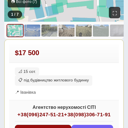
📷 Всі фото (7)
⛶
1
/ 7
$17 500
📐 15 сот.
📋 під будівництво житлового будинку
📍 Іванівка
Агентство нерухомості СІТІ
+38(096)247-51-21
+38(098)306-71-91