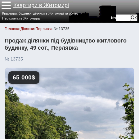
Квартири в Житомирі
Квартири, будинки, ділянки в Житомирі та області
№:
Нерухомість Житомира
Головна
›
Ділянки
›
Перлявка
›
№ 13735
Продаж ділянки під будівництво житлового
будинку, 49 сот., Перлявка
№ 13735
65 000$