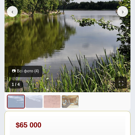
‹
›
📷 Всі фото (4)
⛶
1
/ 4
$65 000