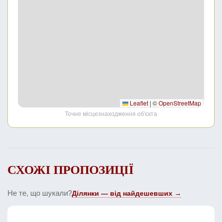
Leaflet
|
©
OpenStreetMap
Точне місцезнаходження об'єкта
СХОЖІ ПРОПОЗИЦІЇ
Не те, що шукали?
Ділянки — від найдешевших →