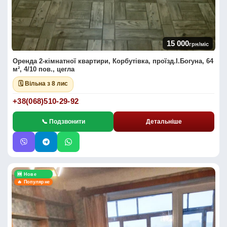
15 000
грн/міс
Оренда 2-кімнатної квартири, Корбутівка, проїзд.І.Богуна, 64
м², 4/10 пов., цегла
🗓 Вільна з 8 лис
+38(068)510-29-92
📞 Подзвонити
Детальніше
🆕 Нове
🔥 Популярне