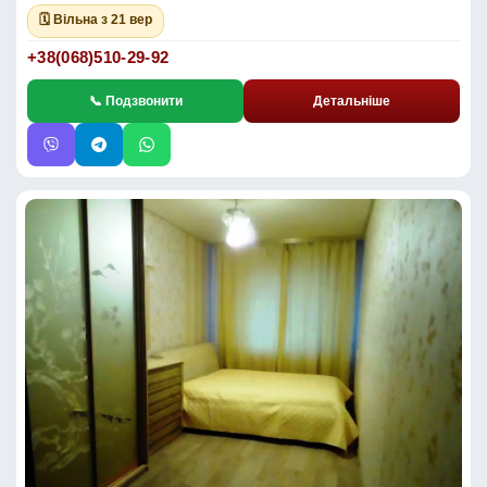
🗓 Вільна з 21 вер
+38(068)510-29-92
📞 Подзвонити
Детальніше