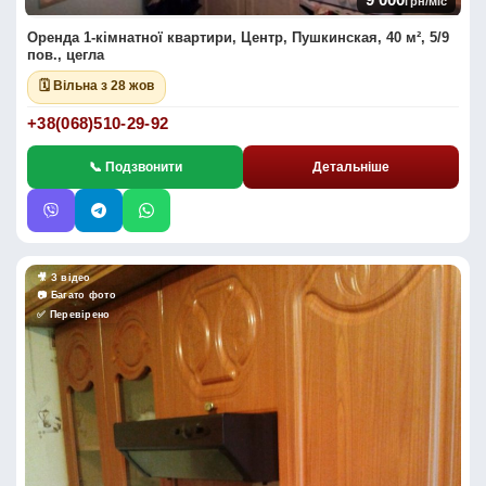
грн/міс
Оренда 1-кімнатної квартири, Центр, Пушкинская, 40 м², 5/9
пов., цегла
🗓 Вільна з 28 жов
+38(068)510-29-92
📞 Подзвонити
Детальніше
🎥 З відео
📷 Багато фото
✅ Перевірено