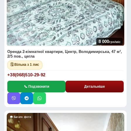
8 000
грн/міс
Оренда 2-кімнатної квартири, Центр, Володимирська, 47 м²,
2/5 пов., цегла
🗓 Вільна з 1 лис
+38(068)510-29-92
📞 Подзвонити
Детальніше
📷 Багато фото