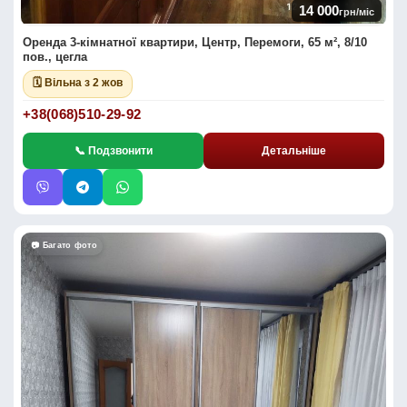
14 000
грн/міс
Оренда 3-кімнатної квартири, Центр, Перемоги, 65 м², 8/10
пов., цегла
🗓 Вільна з 2 жов
+38(068)510-29-92
📞 Подзвонити
Детальніше
📷 Багато фото