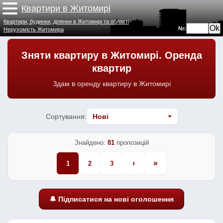
Квартири в Житомирі
Квартири, будинки, ділянки в Житомирі та області
№:
Нерухомість Житомира
Зняти квартиру в Житомирі. Оренда
квартир
Здам в оренду квартиру в Житомирі
Сортування:
Знайдено:
81
пропозицій
›
»
1
2
3
🔔 Підписатися на нові оголошення