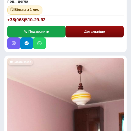
пов., цегла
🗓 Вільна з 1 лис
+38(068)510-29-92
📞 Подзвонити
Детальніше
📷 Багато фото