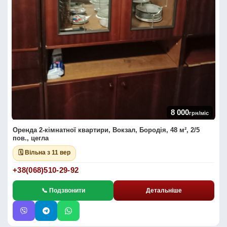
8 000
грн/міс
Оренда 2-кімнатної квартири, Вокзал, Бородія, 48 м², 2/5
пов., цегла
🗓 Вільна з 11 вер
+38(068)510-29-92
📞 Подзвонити
Детальніше