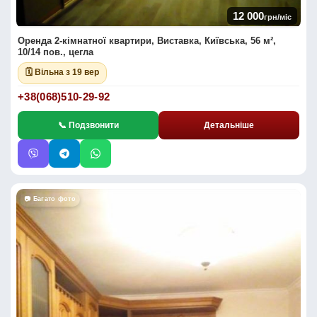
12 000
грн/міс
Оренда 2-кімнатної квартири, Виставка, Київська, 56 м²,
10/14 пов., цегла
🗓 Вільна з 19 вер
+38(068)510-29-92
📞 Подзвонити
Детальніше
📷 Багато фото