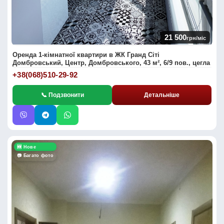
21 500
грн/міс
Оренда 1-кімнатної квартири в ЖК Гранд Сіті
Домбровський, Центр, Домбровського, 43 м², 6/9 пов., цегла
+38(068)510-29-92
📞 Подзвонити
Детальніше
🆕 Нове
📷 Багато фото