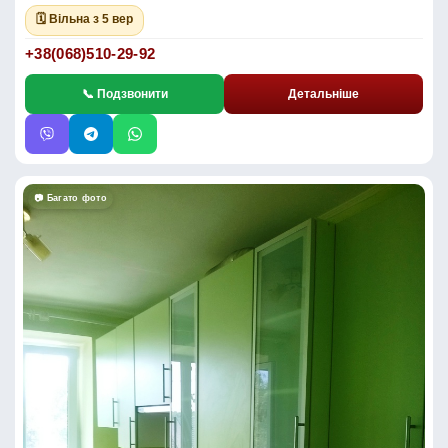
🗓 Вільна з 5 вер
+38(068)510-29-92
📞 Подзвонити
Детальніше
📷 Багато фото