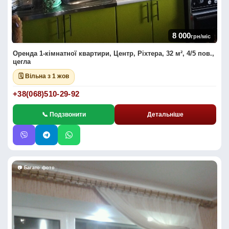
8 000
грн/міс
Оренда 1-кімнатної квартири, Центр, Ріхтера, 32 м², 4/5 пов.,
цегла
🗓 Вільна з 1 жов
+38(068)510-29-92
📞 Подзвонити
Детальніше
📷 Багато фото