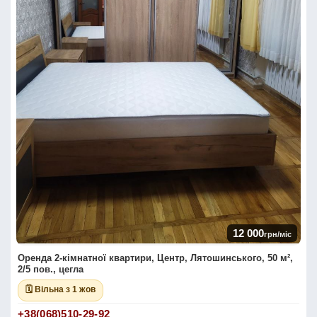
12 000
грн/міс
Оренда 2-кімнатної квартири, Центр, Лятошинського, 50 м²,
2/5 пов., цегла
🗓 Вільна з 1 жов
+38(068)510-29-92