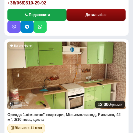
+38(068)510-29-92
📞 Подзвонити
Детальніше
📷 Багато фото
12 000
грн/міс
Оренда 1-кімнатної квартири, Міськмолзавод, Рихлика, 42
м², 3/10 пов., цегла
🗓 Вільна з 11 жов