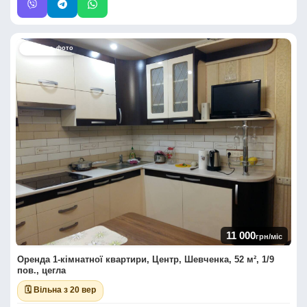
📷 Багато фото
11 000
грн/міс
Оренда 1-кімнатної квартири, Центр, Шевченка, 52 м², 1/9
пов., цегла
🗓 Вільна з 20 вер