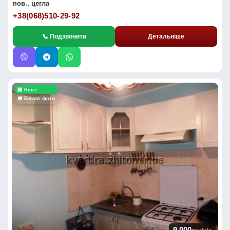
пов., цегла
+38(068)510-29-92
📞 Подзвонити
Детальніше
🆕 Нове
📷 Багато фото
9 000