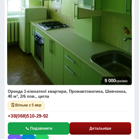
9 000
грн/міс
Оренда 1-кімнатної квартири, Промавтоматика, Шевченка,
40 м², 2/6 пов., цегла
🗓 Вільна з 5 вер
+38(068)510-29-92
📞 Подзвонити
Детальніше