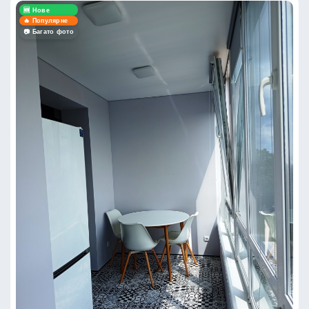
🆕 Нове
🔥 Популярне
📷 Багато фото