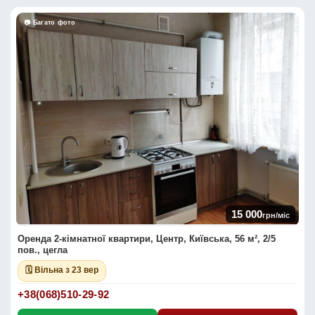
📷 Багато фото
15 000
грн/міс
Оренда 2-кімнатної квартири, Центр, Київська, 56 м², 2/5
пов., цегла
🗓 Вільна з 23 вер
+38(068)510-29-92