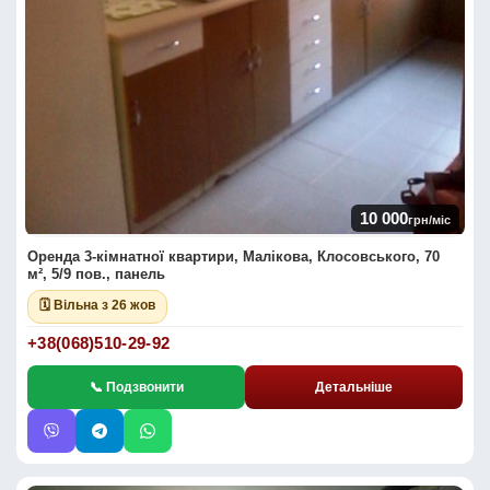
10 000
грн/міс
Оренда 3-кімнатної квартири, Малікова, Клосовського, 70
м², 5/9 пов., панель
🗓 Вільна з 26 жов
+38(068)510-29-92
📞 Подзвонити
Детальніше