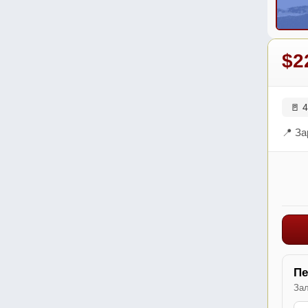
$2
🚪 4
📍 За
Пе
Зал