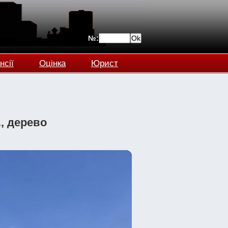
№:
нсії
Оцінка
Юрист
., дерево