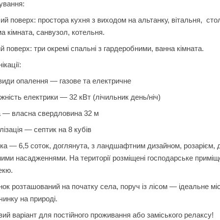
ування:
й поверх: простора кухня з виходом на альтанку, вітальня, стол
а кімната, санвузол, котельня.
й поверх: три окремі спальні з гардеробними, ванна кімната.
ікації:
види опалення — газове та електричне
ність електрики — 32 кВт (лічильник день/ніч)
 — власна свердловина 32 м
ізація — септик на 8 кубів
ка — 6,5 соток, доглянута, з ландшафтним дизайном, розарієм,
ими насадженнями. На території розміщені господарське приміще
екю.
ок розташований на початку села, поруч із лісом — ідеальне мі
чинку на природі.
ий варіант для постійного проживання або заміського релаксу!