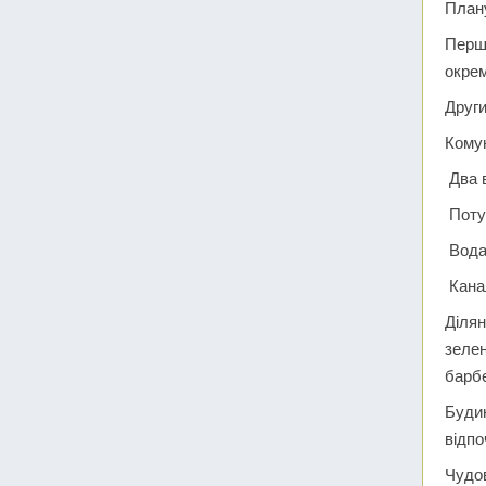
План
Перши
окрем
Други
Комун
Два 
Потуж
Вода
Канал
Ділян
зелен
барб
Будин
відпо
Чудов