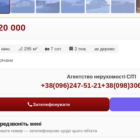
20 000
 кімн.
📐 295 м²
🏡 7 сот.
🏢 2 пов.
🧱 дерево
річани
Агентство нерухомості СІТІ
+38(096)247-51-21
+38(098)30
Зателефонувати
редзвоніть мені
иште номер — зателефонуємо щодо цього об'єкта.