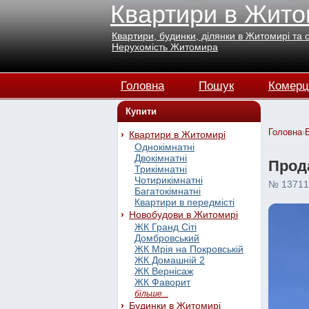
Квартири в Жито
Квартири, будинки, ділянки в Житомирі та 
Нерухомість Житомира
Головна
Пошук
Комерц
Купити
Головна
›
Квартири в Житомирі
Однокімнатні
Двокімнатні
Прода
Трикімнатні
Чотирикімнатні
№ 13711
Багатокімнатні
Квартири в передмісті
Новобудови в Житомирі
ЖК Гранд Сіті
Домбровський
ЖК Мрія на Покровській
ЖК Домашній 2
ЖК Вернісаж
ЖК Фаворит
більше...
Будинки в Житомирі