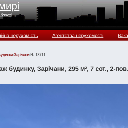
мирі
області
ійна нерухомість
Агентства нерухомості
Вака
Будинки
›
Зарічани
›
№ 13711
ж будинку, Зарічани, 295 м², 7 сот., 2-пов