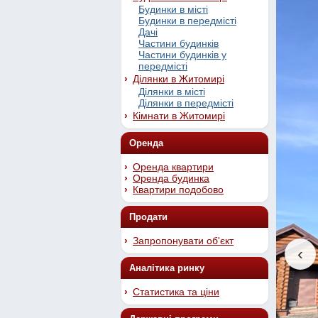
Будинки в місті
Будинки в передмісті
Дачі
Частини будинків
Частини будинків у
передмісті
Ділянки в Житомирі
Ділянки в місті
Ділянки в передмісті
Кімнати в Житомирі
Оренда
Оренда квартири
Оренда будинка
Квартири подобово
Продати
Запропонувати об'єкт
‹
Аналітика ринку
Статистика та ціни