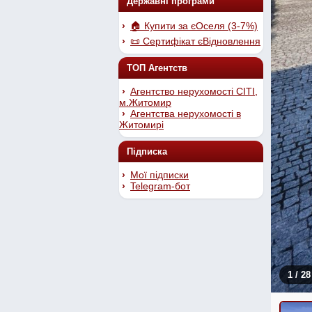
Державні програми
🏠 Купити за єОселя (3-7%)
📜 Сертифікат єВідновлення
ТОП Агентств
Агентство нерухомості СІТІ,
м.Житомир
Агентства нерухомості в
Житомирі
Підписка
Мої підписки
Telegram-бот
1
/ 28