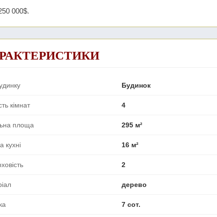
250 000$.
РАКТЕРИСТИКИ
удинку
Будинок
сть кімнат
4
льна площа
295 м²
 кухні
16 м²
ховість
2
ріал
дерево
ка
7 сот.