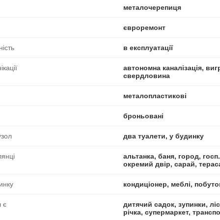
металочерепиця
євроремонт
ність
в експлуатації
ікації
автономна каналізація, вигр
свердловина
металопластикові
броньовані
узол
два туалети, у будинку
лянці
альтанка, баня, город, госп.
окремий двір, сарай, терас
инку
кондиціонер, меблі, побутов
 є
дитячий садок, зупинки, ліс,
річка, супермаркет, трансп