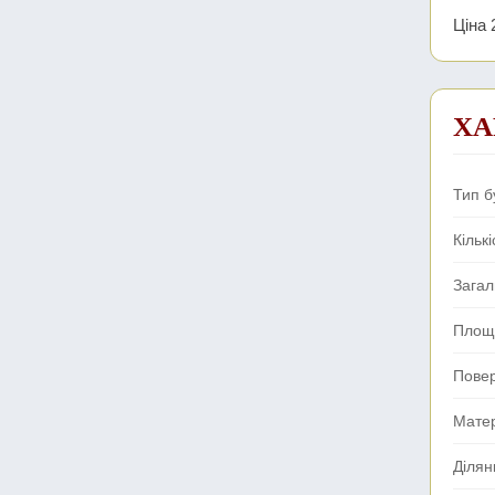
Ціна 
ХА
Тип б
Кількі
Зага
Площа
Повер
Мате
Ділян