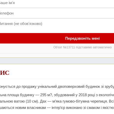
Передзвоніть мені
Об'єкт №13711 підставимо автоматично
ИС
нується до продажу унікальний двоповерховий будинок зі зрубу
ьна площа будинку — 295 м?, збудований у 2018 році з екологіч
альною ватою (10 см). Дах — м’яка гумово-бітумна черепиця. Всі
аються новим власникам — інтер’єр виконано зі смаком і якістю