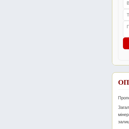
ОП
Пропо
Загал
мінер
залиш