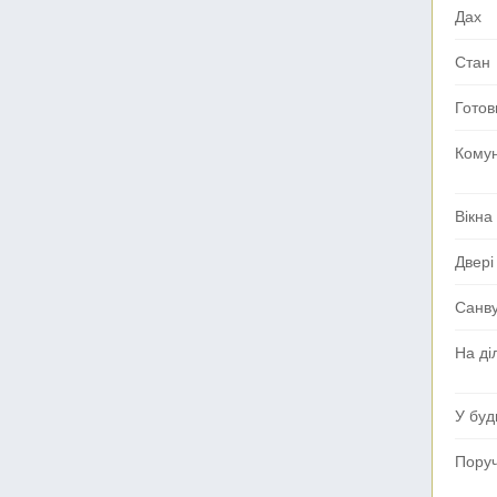
Дах
Стан
Готов
Комун
Вікна
Двері
Санв
На ді
У буд
Поруч