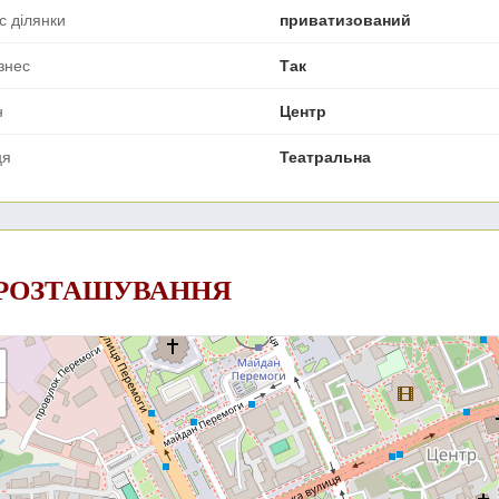
с ділянки
приватизований
ізнес
Так
н
Центр
ця
Театральна
 РОЗТАШУВАННЯ