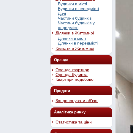
Будинки в місті
Будинки в передмісті
Дачі
Частини будинків
Частини будинків у
передмісті
Ділянки в Житомирі
Ділянки в місті
Ділянки в передмісті
Кімнати в Житомирі
Оренда
Оренда квартири
Оренда будинка
Квартири подобово
Продати
Запропонувати об'єкт
Аналітика ринку
Статистика та ціни