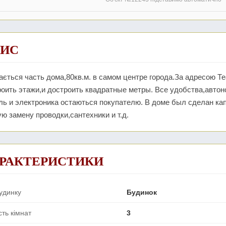
ИС
ється часть дома,80кв.м. в самом центре города.За адресою Т
оить этажи,и достроить квадратные метры. Все удобства,автон
ль и электроника остаються покупателю. В доме был сделан ка
ю замену проводки,сантехники и т.д.
РАКТЕРИСТИКИ
удинку
Будинок
сть кімнат
3