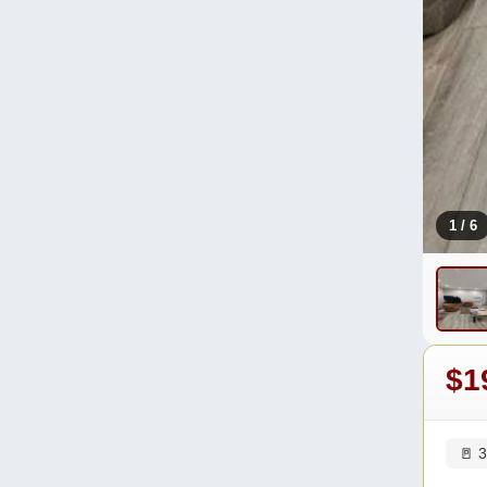
1
/ 6
$1
🚪 3