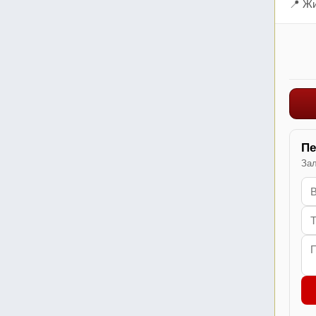
📍 Жи
Пе
Зал