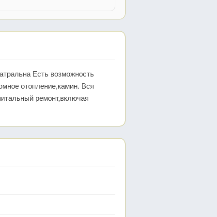
еатральна Есть возможность
омное отопление,камин. Вся
питальный ремонт,включая