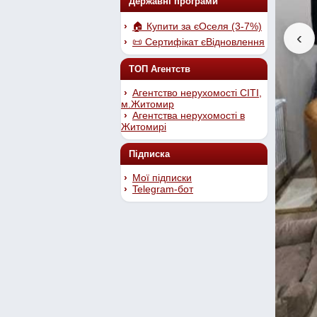
Державні програми
🏠 Купити за єОселя (3-7%)
‹
📜 Сертифікат єВідновлення
ТОП Агентств
Агентство нерухомості СІТІ,
м.Житомир
Агентства нерухомості в
Житомирі
Підписка
Мої підписки
Telegram-бот