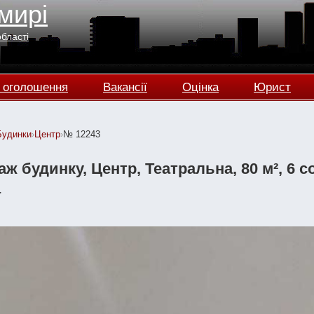
мирі
області
 оголошення
Вакансії
Оцінка
Юрист
Будинки
›
Центр
›
№ 12243
ж будинку, Центр, Театральна, 80 м², 6 сот
а