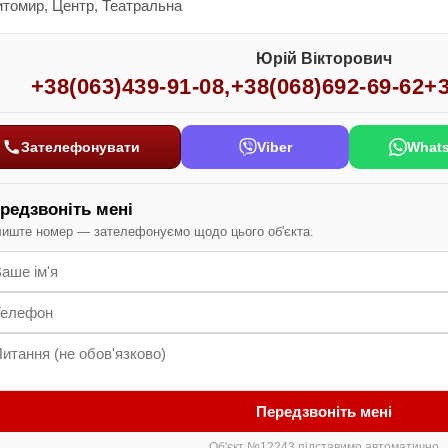
томир, Центр, Театральна
Юрій Вікторович
+38(063)439-91-08
,
+38(068)692-69-62
+3
Зателефонувати
Viber
What
редзвоніть мені
иште номер — зателефонуємо щодо цього об'єкта.
Передзвоніть мені
Об'єкт №12243 підставимо автоматично