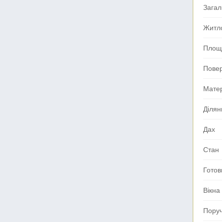
Зага
Житл
Площа
Повер
Мате
Ділян
Дах
Стан
Готов
Вікна
Поруч