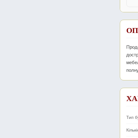
ОП
Прода
достр
мебе
полну
ХА
Тип б
Кількі