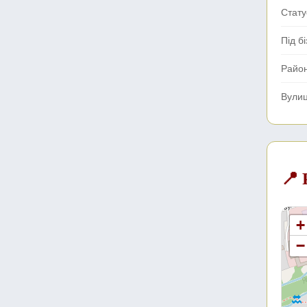
Стату
Під б
Райо
Вули
📍
+
−