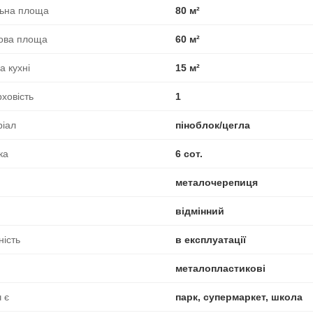
льна площа
80 м²
ова площа
60 м²
 кухні
15 м²
ховість
1
ріал
піноблок/цегла
ка
6 сот.
металочерепиця
відмінний
ність
в експлуатації
металопластикові
 є
парк, супермаркет, школа