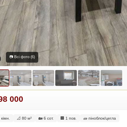
📷 Всі фото (6)
98 000
 кімн.
📐 80 м²
🏡 6 сот.
🏢 1 пов.
🧱 піноблок/цегла