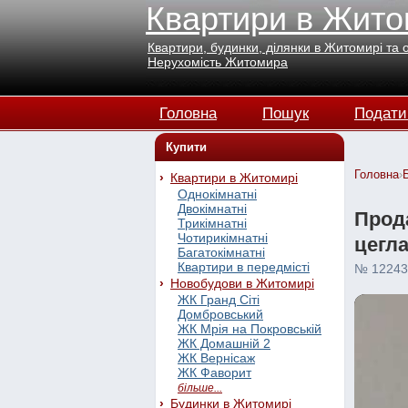
Квартири в Жито
Квартири, будинки, ділянки в Житомирі та 
Нерухомість Житомира
Головна
Пошук
Подати
Купити
Головна
›
Квартири в Житомирі
Однокімнатні
Двокімнатні
Прода
Трикімнатні
Чотирикімнатні
цегл
Багатокімнатні
Квартири в передмісті
№ 12243
Новобудови в Житомирі
ЖК Гранд Сіті
Домбровський
ЖК Мрія на Покровській
ЖК Домашній 2
ЖК Вернісаж
ЖК Фаворит
більше...
Будинки в Житомирі