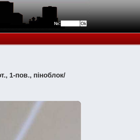
№:
., 1-пов., піноблок/