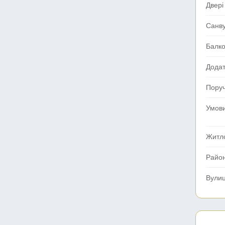
Двері
Санв
Балк
Додат
Поруч
Умов
Житл
Райо
Вули