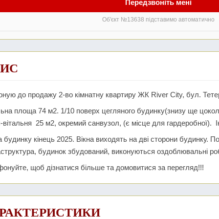
Передзвоніть мені
Об'єкт №13638 підставимо автоматично
ИС
ную до продажу 2-во кімнатну квартиру ЖК River City, бул. Тетер
ьна площа 74 м2. 1/10 поверх цегляного будинку(знизу ще цоколь
-вітальня 25 м2, окремий санвузол, (є місце для гардеробної). 
 будинку кінець 2025. Вікна виходять на дві сторони будинку. П
структура, будинок збудований, виконуються оздоблювальні ро
онуйте, щоб дізнатися більше та домовитися за перегляд!!!
РАКТЕРИСТИКИ