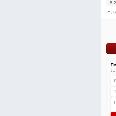
🚪 2
📍 Жи
Пе
Зал