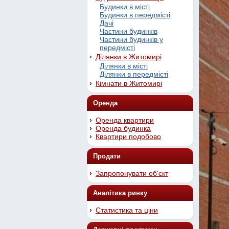
Будинки в місті
Будинки в передмісті
Дачі
Частини будинків
Частини будинків у
передмісті
Ділянки в Житомирі
Ділянки в місті
Ділянки в передмісті
Кімнати в Житомирі
Оренда
Оренда квартири
Оренда будинка
Квартири подобово
Продати
Запропонувати об'єкт
Аналітика ринку
Статистика та ціни