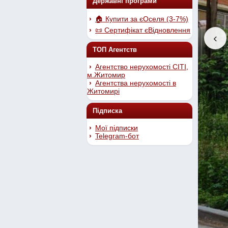
Державні програми
🏠 Купити за єОселя (3-7%)
📜 Сертифікат єВідновлення
‹
ТОП Агентств
Агентство нерухомості СІТІ,
м.Житомир
Агентства нерухомості в
Житомирі
Підписка
Мої підписки
Telegram-бот