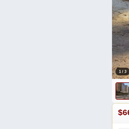
1
/ 3
$6