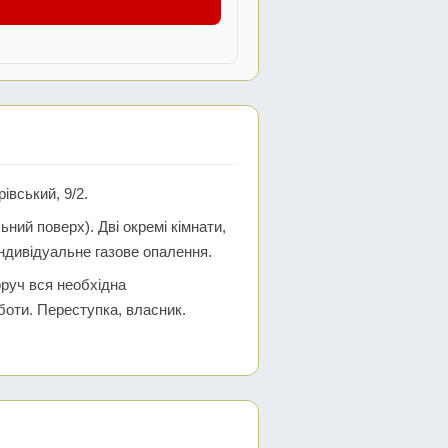
івський, 9/2.
ний поверх). Дві окремі кімнати,
Індивідуальне газове опалення.
оруч вся необхідна
боти. Переступка, власник.