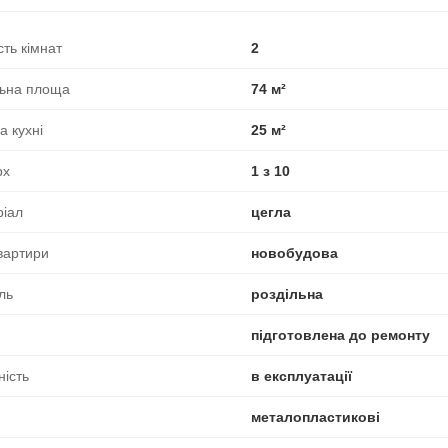
сть кімнат
2
льна площа
74 м²
 кухні
25 м²
рх
1 з 10
ріал
цегла
вартири
новобудова
ль
роздільна
підготовлена до ремонту
ність
в експлуатації
металопластикові