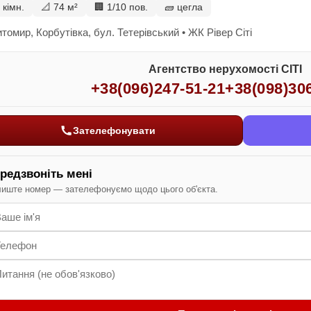
 кімн.
📐 74 м²
🏢 1/10 пов.
🧱 цегла
томир, Корбутівка, бул. Тетерівський • ЖК Рівер Сіті
Агентство нерухомості СІТІ
+38(096)247-51-21
+38(098)30
Зателефонувати
редзвоніть мені
иште номер — зателефонуємо щодо цього об'єкта.