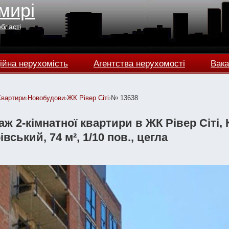
мирі
області
ійна нерухомість
Агентства нерухомості
Вака
Квартири
›
Новобудови
›
ЖК Рівер Сіті
›
№ 13638
ж 2-кімнатної квартири в ЖК Рівер Сіті, 
івський, 74 м², 1/10 пов., цегла