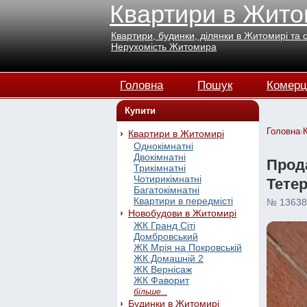
Квартири в Жито
Квартири, будинки, ділянки в Житомирі та 
Нерухомість Житомира
Головна
Пошук
Комерц
Купити
Головна
›
Квартири в Житомирі
Однокімнатні
Двокімнатні
Прода
Трикімнатні
Чотирикімнатні
Тетер
Багатокімнатні
Квартири в передмісті
№ 13638
Новобудови в Житомирі
ЖК Гранд Сіті
Домбровський
ЖК Мрія на Покровській
ЖК Домашній 2
ЖК Вернісаж
ЖК Фаворит
більше...
Будинки в Житомирі