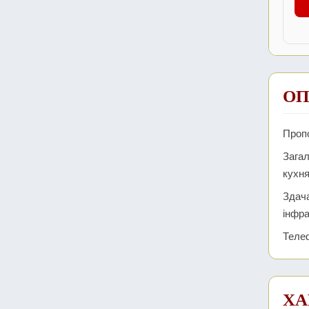
ОП
Пропо
Загал
кухня
Здача
інфра
Телеф
ХА