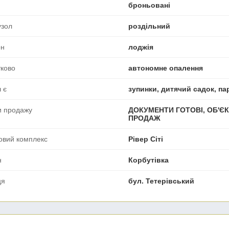
броньовані
узол
роздільний
он
лоджія
ково
автономне опалення
 є
зупинки, дитячий садок, пар
и продажу
ДОКУМЕНТИ ГОТОВІ, ОБ'ЄК
ПРОДАЖ
овий комплекс
Рівер Сіті
н
Корбутівка
ця
бул. Тетерівський