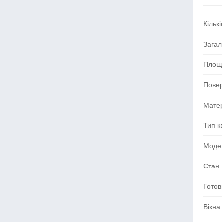
Кількі
Зага
Площа
Пове
Мате
Тип к
Моде
Стан
Готов
Вікна