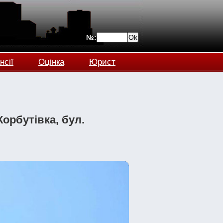
№:
нсії
Оцінка
Юрист
Корбутівка, бул.