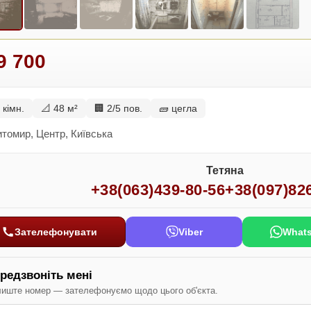
9 700
 кімн.
📐 48 м²
🏢 2/5 пов.
🧱 цегла
томир, Центр, Київська
Тетяна
+38(063)439-80-56
+38(097)82
Зателефонувати
Viber
What
редзвоніть мені
иште номер — зателефонуємо щодо цього об'єкта.