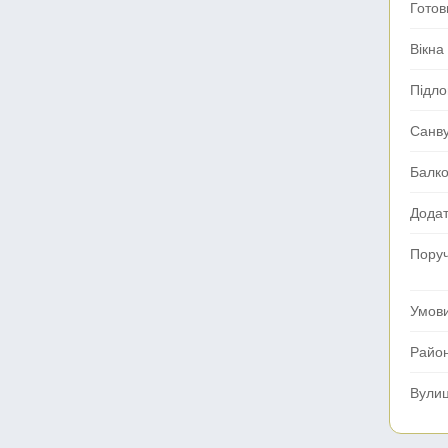
Готов
Вікна
Підло
Санв
Балк
Додат
Поруч
Умов
Райо
Вули