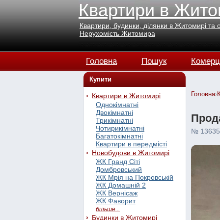
Квартири в Жито
Квартири, будинки, ділянки в Житомирі та 
Нерухомість Житомира
Головна
Пошук
Комерц
Купити
Головна
›
Квартири в Житомирі
Однокімнатні
Двокімнатні
Прода
Трикімнатні
Чотирикімнатні
№ 13635
Багатокімнатні
Квартири в передмісті
Новобудови в Житомирі
ЖК Гранд Сіті
Домбровський
ЖК Мрія на Покровській
ЖК Домашній 2
ЖК Вернісаж
ЖК Фаворит
більше...
Будинки в Житомирі