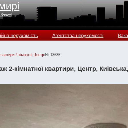
мирі
області
ійна нерухомість
Агентства нерухомості
Вака
Квартири
›
2-кімнатні
›
Центр
›
№ 13635
ж 2-кімнатної квартири, Центр, Київська, 4