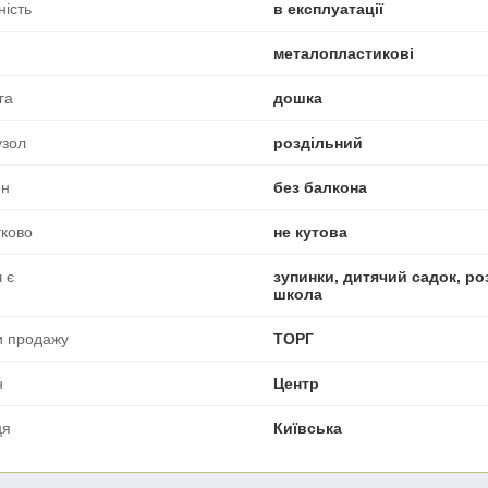
ність
в експлуатації
металопластикові
га
дошка
узол
роздільний
он
без балкона
ково
не кутова
 є
зупинки, дитячий садок, ро
школа
и продажу
ТОРГ
н
Центр
ця
Київська