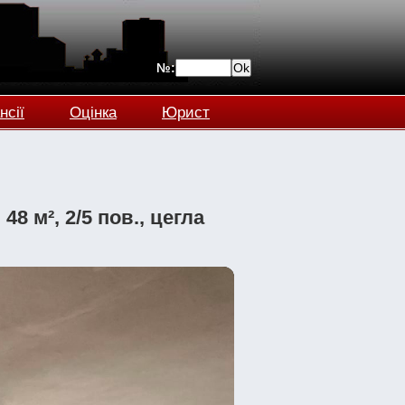
№:
нсії
Оцінка
Юрист
8 м², 2/5 пов., цегла