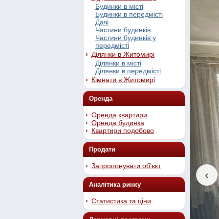
Будинки в місті
Будинки в передмісті
Дачі
Частини будинків
Частини будинків у
передмісті
Ділянки в Житомирі
Ділянки в місті
Ділянки в передмісті
Кімнати в Житомирі
Оренда
Оренда квартири
Оренда будинка
Квартири подобово
Продати
Запропонувати об'єкт
‹
Аналітика ринку
Статистика та ціни