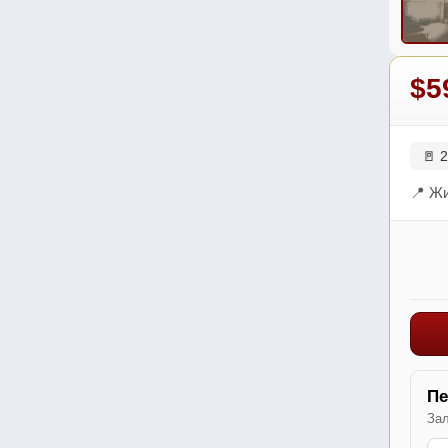
$5
🚪 2
📍 Жи
Пе
Зал