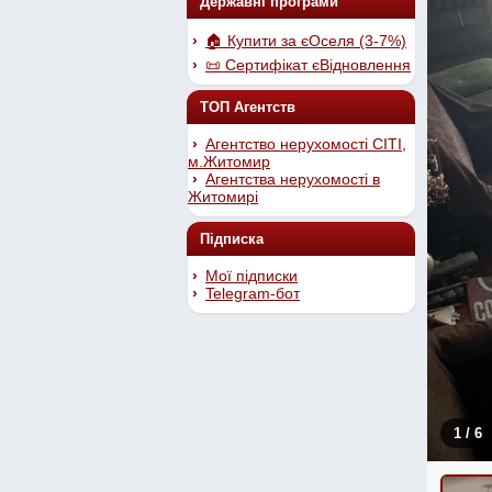
Державні програми
🏠 Купити за єОселя (3-7%)
📜 Сертифікат єВідновлення
ТОП Агентств
Агентство нерухомості СІТІ,
м.Житомир
Агентства нерухомості в
Житомирі
Підписка
Мої підписки
Telegram-бот
1
/ 6