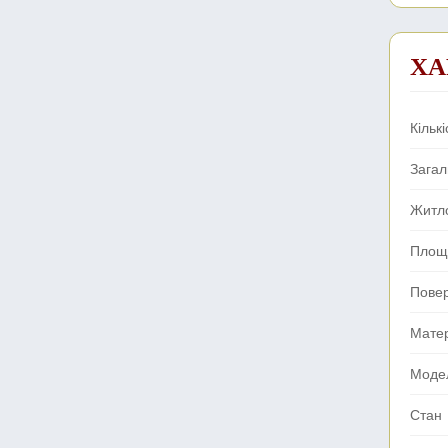
ХА
Кількі
Зага
Житл
Площа
Пове
Мате
Моде
Стан