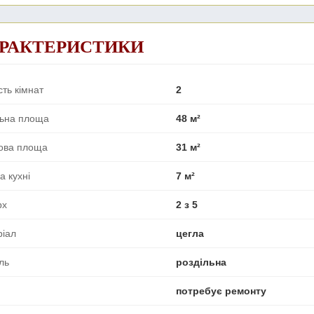
РАКТЕРИСТИКИ
сть кімнат
2
льна площа
48 м²
ова площа
31 м²
 кухні
7 м²
рх
2 з 5
ріал
цегла
ль
роздільна
потребує ремонту