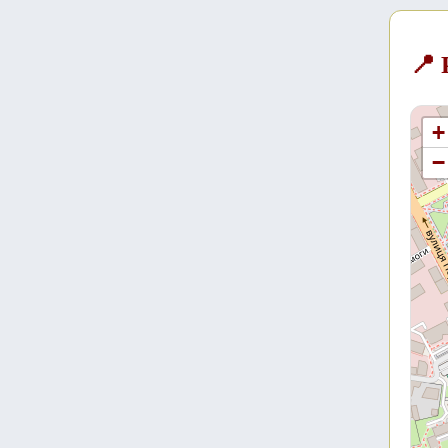
📍
+
−