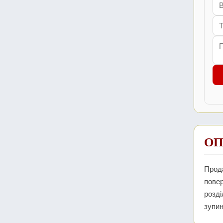
ОП
Прода
повер
розді
зупин