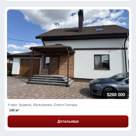
$268 000
4-кімн. будинок, Мальованка, Олеся Гончара
145 м²
Детальніше