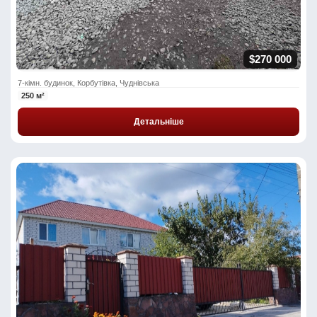
$270 000
7-кімн. будинок, Корбутівка, Чуднівська
250 м²
Детальніше