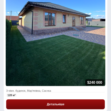
$240 000
3-кімн. будинок, Мар'янівка, Саєнка
128 м²
Детальніше