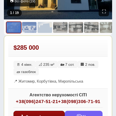
📷 Всі фото (19)
⛶
1
/ 19
$285 000
🚪 4 кімн.
📐 235 м²
🏡 7 сот.
🏢 2 пов.
🧱 газоблок
📍 Житомир, Корбутівка, Миропільська
Агентство нерухомості СІТІ
+38(096)247-51-21
+38(098)306-71-91