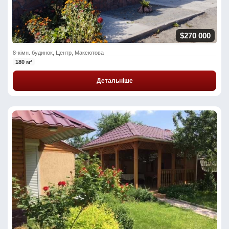
$270 000
8-кімн. будинок, Центр, Максютова
180 м²
Детальніше