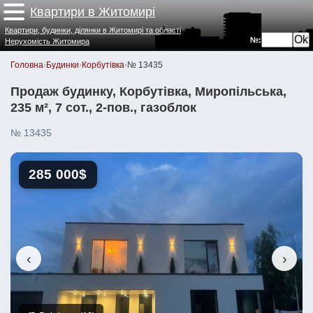
Квартири в Житомирі
Квартири, будинки, ділянки в Житомирі та області
№:
Нерухомість Житомира
Головна
›
Будинки
›
Корбутівка
›
№ 13435
Продаж будинку, Корбутівка, Миропільська,
235 м², 7 сот., 2-пов., газоблок
№ 13435
285 000$
‹
›