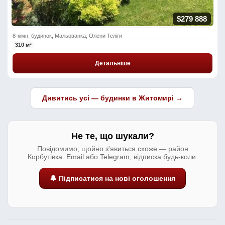
$279 888
8-кімн. будинок, Мальованка, Олени Теліги
310 м²
Детальніше
Дивитись усі — будинки в Житомирі →
Не те, що шукали?
Повідомимо, щойно з'явиться схоже — район
Корбутівка. Email або Telegram, відписка будь-коли.
🔔 Підписатися на нові оголошення