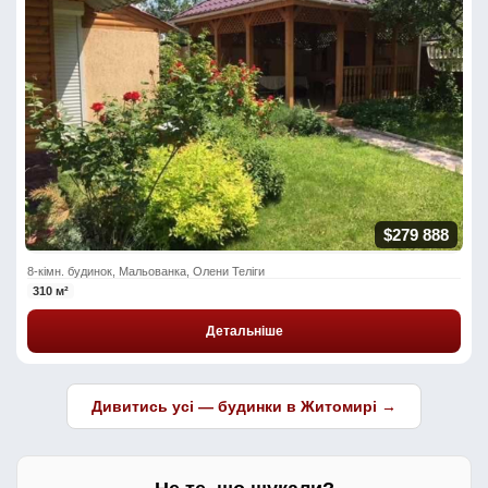
$279 888
8-кімн. будинок, Мальованка, Олени Теліги
310 м²
Детальніше
Дивитись усі — будинки в Житомирі →