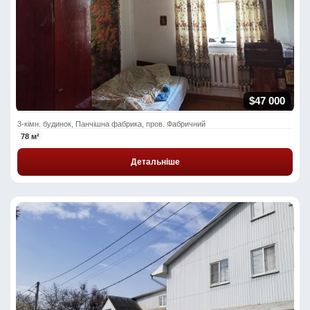
$47 000
3-кімн. будинок, Панчішна фабрика, пров. Фабричний
78 м²
Детальніше