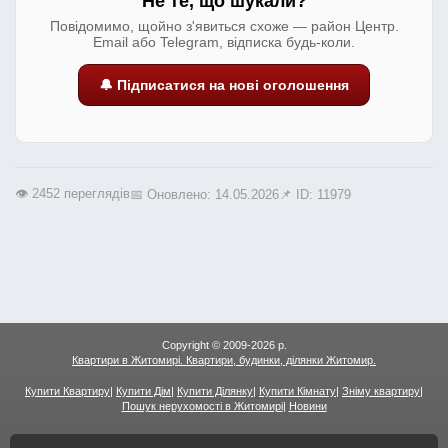
Не те, що шукали?
Повідомимо, щойно з'явиться схоже — район Центр.
Email або Telegram, відписка будь-коли.
🔔 Підписатися на нові оголошення
👁️ 2452 переглядів
📅 Оновлено: 14.05.2026
📌 ID: 11979
Copyright © 2009-2026 р.
Квартири в Житомирі. Квартири, будинки, ділянки Житомир.
Купити Квартиру
|
Купити Дім
|
Купити Ділянку
|
Купити Кімнату
|
Зніму квартиру
|
Пошук нерухомості в Житомирі
|
Новини