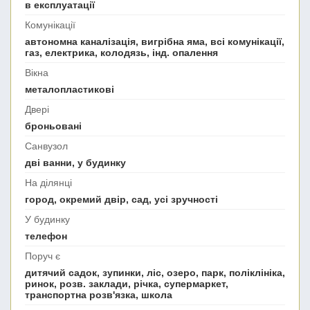
в експлуатації
Комунікації
автономна каналізація, вигрібна яма, всі комунікації,
газ, електрика, колодязь, інд. опалення
Вікна
металопластикові
Двері
броньовані
Санвузол
дві ванни, у будинку
На ділянці
город, окремий двір, сад, усі зручності
У будинку
телефон
Поруч є
дитячий садок, зупинки, ліс, озеро, парк, поліклініка,
ринок, розв. заклади, річка, супермаркет,
транспортна розв'язка, школа