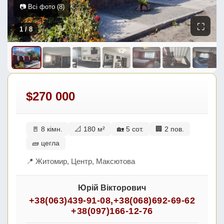
📷 Всі фото (8)
⛶
1
/ 8
$270 000
🚪 8 кімн.
📐 180 м²
🏡 5 сот.
🏢 2 пов.
🧱 цегла
📍 Житомир, Центр, Максютова
Юрій Вікторович
+38(063)439-91-08
,
+38(068)692-69-62
+38(097)166-12-76