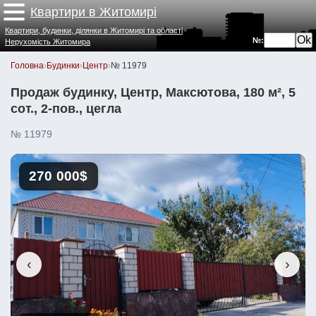
Квартири в Житомирі
Квартири, будинки, ділянки в Житомирі та області
№:
Нерухомість Житомира
Головна
›
Будинки
›
Центр
›
№ 11979
Продаж будинку, Центр, Максютова, 180 м², 5
сот., 2-пов., цегла
№ 11979
270 000$
‹
›