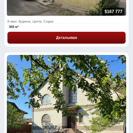
$167 777
8-кімн. будинок, Центр, Східна
360 м²
Детальніше