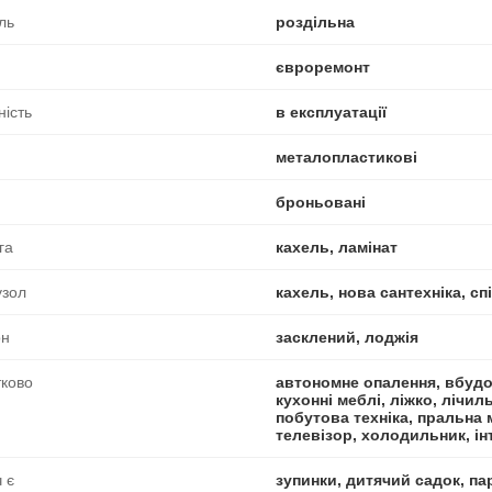
ль
роздільна
євроремонт
ність
в експлуатації
металопластикові
броньовані
га
кахель, ламінат
узол
кахель, нова сантехніка, с
он
засклений, лоджія
ково
автономне опалення, вбудо
кухонні меблі, ліжко, лічил
побутова техніка, пральна м
телевізор, холодильник, ін
 є
зупинки, дитячий садок, пар