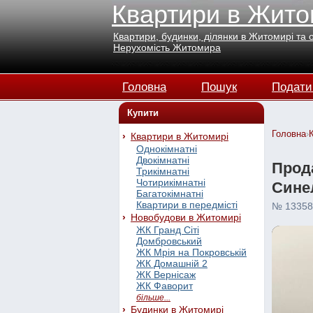
Квартири в Жито
Квартири, будинки, ділянки в Житомирі та 
Нерухомість Житомира
Головна
Пошук
Подати
Купити
Головна
›
Квартири в Житомирі
Однокімнатні
Двокімнатні
Прода
Трикімнатні
Чотирикімнатні
Синел
Багатокімнатні
Квартири в передмісті
№ 13358
Новобудови в Житомирі
ЖК Гранд Сіті
Домбровський
ЖК Мрія на Покровській
ЖК Домашній 2
ЖК Вернісаж
ЖК Фаворит
більше...
Будинки в Житомирі