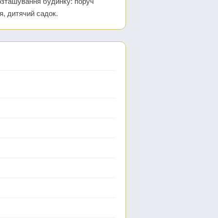
озташування будинку: поруч
ня, дитячий садок.