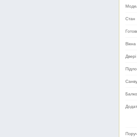
Моде
Стан
Готов
Вікна
Двері
Підло
Санв
Балк
Додат
Поруч