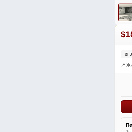
$1
🚪 3
📍 Жи
Пе
Зал