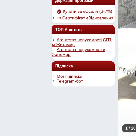
Державні програми
🏠 Купити за єОселя (3-7%)
📜 Сертифікат єВідновлення
ТОП Агентств
Агентство нерухомості СІТІ,
м.Житомир
Агентства нерухомості в
Житомирі
Підписка
Мої підписки
Telegram-бот
1
/ 20