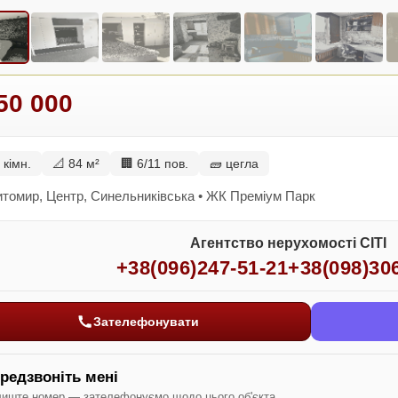
50 000
 кімн.
📐 84 м²
🏢 6/11 пов.
🧱 цегла
томир, Центр, Синельниківська • ЖК Преміум Парк
Агентство нерухомості СІТІ
+38(096)247-51-21
+38(098)30
Зателефонувати
редзвоніть мені
иште номер — зателефонуємо щодо цього об'єкта.