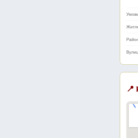
Умов
Житл
Райо
Вули
📍