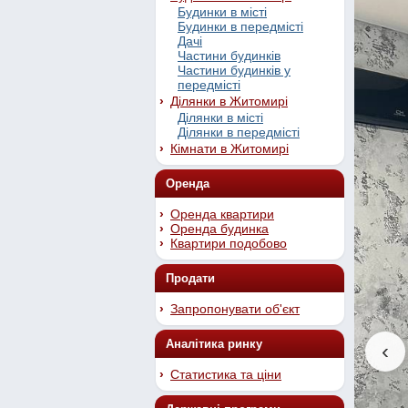
Будинки в місті
Будинки в передмісті
Дачі
Частини будинків
Частини будинків у
передмісті
Ділянки в Житомирі
Ділянки в місті
Ділянки в передмісті
Кімнати в Житомирі
Оренда
Оренда квартири
Оренда будинка
Квартири подобово
Продати
Запропонувати об'єкт
Аналітика ринку
‹
Статистика та ціни