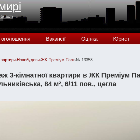
мирі
області
 оголошення
Вакансії
Оцінка
Юрист
Квартири
›
Новобудови
›
ЖК Преміум Парк
›
№ 13358
ж 3-кімнатної квартири в ЖК Преміум Па
ьниківська, 84 м², 6/11 пов., цегла