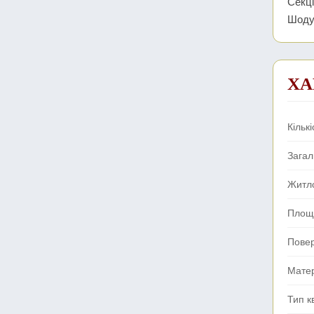
Секці
Шодуа
ХА
Кількі
Зага
Житл
Площа
Пове
Мате
Тип к