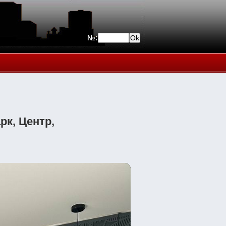
№:
рк, Центр,