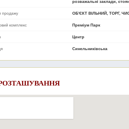
розважальні заклади, стоя
и продажу
ОБ'ЄКТ ВІЛЬНИЙ, ТОРГ, Ч
овий комплекс
Преміум Парк
н
Центр
ця
Синельниківська
 РОЗТАШУВАННЯ