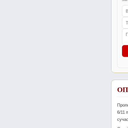
ОП
Пропо
6/11 
сучас