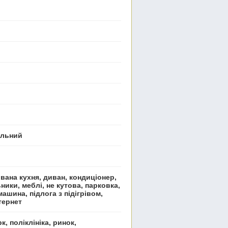
пільний
вана кухня, диван, кондиціонер,
ьники, меблі, не кутова, парковка,
ашина, підлога з підігрівом,
тернет
к, поліклініка, ринок,