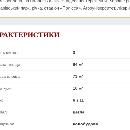
я заселена, на балансі ОСББ. Є відеоспостереження. Хороше р
рівський парк, річка, стадіон «Полісся», Агроуніверситет, лікар
РАКТЕРИСТИКИ
сть кімнат
3
льна площа
84 м²
ова площа
73 м²
 кухні
10 м²
рх
6 з 11
ріал
цегла
вартири
новобудова