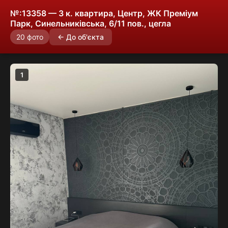
№:13358 — 3 к. квартира, Центр, ЖК Преміум
Парк, Синельниківська, 6/11 пов., цегла
20 фото
← До об'єкта
1