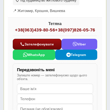
📋 під будівництво житлового будинку
📍 Житомир, Крошня, Вишнева
Тетяна
+38(063)439-80-56
+38(097)826-05-76
Зателефонувати
Viber
WhatsApp
Telegram
Передзвоніть мені
Залиште номер — зателефонуємо щодо цього
об'єкта.