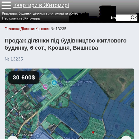
Квартири в Житомирі
Квартири, будинки, ділянки в Житомирі та області
№:
Нерухомість Житомира
Головна
›
Ділянки
›
Крошня
›
№ 13235
Продаж ділянки під будівництво житлового
будинку, 6 сот., Крошня, Вишнева
№ 13235
30 600$