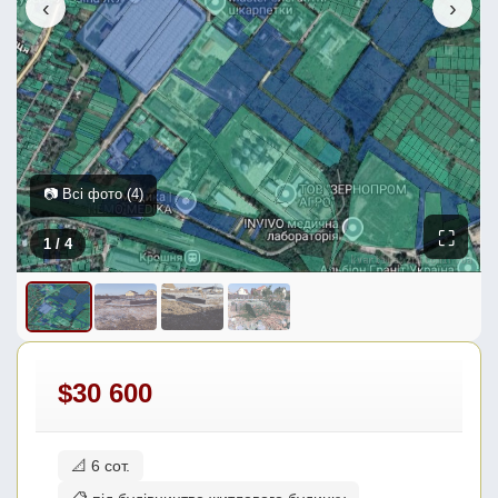
‹
›
📷 Всі фото (4)
⛶
1
/ 4
$30 600
📐 6 сот.