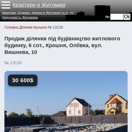
Квартири в Житомирі
Квартири, будинки, ділянки в Житомирі та області
№:
Нерухомість Житомира
Головна
›
Ділянки
›
Крошня
›
№ 13130
Продаж ділянки під будівництво житлового
будинку, 6 сот., Крошня, Оліївка, вул.
Вишнева, 10
№ 13130
30 600$