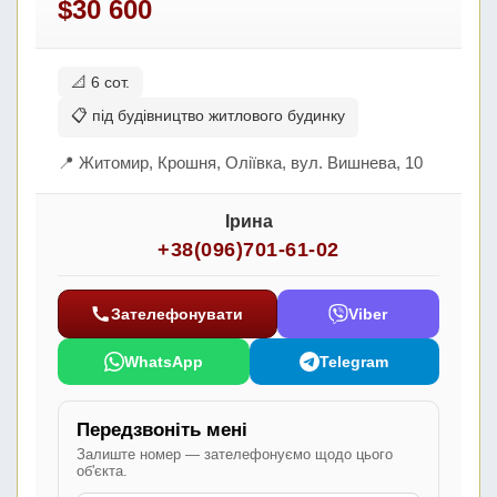
$30 600
📐 6 сот.
📋 під будівництво житлового будинку
📍 Житомир, Крошня, Оліївка, вул. Вишнева, 10
Ірина
+38(096)701-61-02
Зателефонувати
Viber
WhatsApp
Telegram
Передзвоніть мені
Залиште номер — зателефонуємо щодо цього
об'єкта.