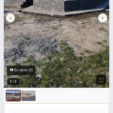
‹
›
📷 Всі фото (2)
⛶
1
/ 2