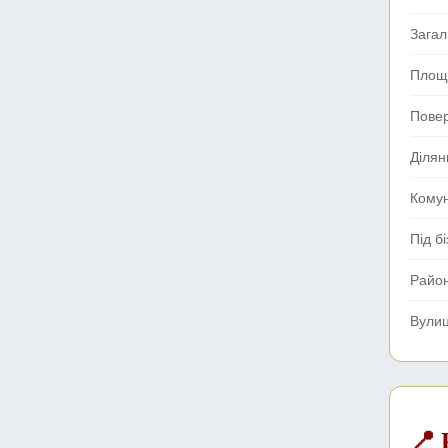
Зага
Площа
Повер
Ділян
Комун
Під б
Райо
Вули
📍