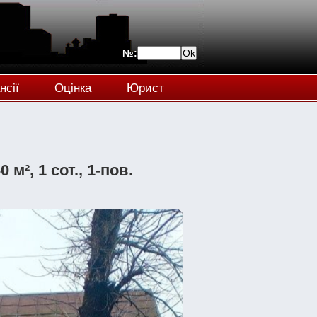
№:
нсії
Оцінка
Юрист
м², 1 сот., 1-пов.