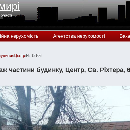
мирі
області
ійна нерухомість
Агентства нерухомості
Вака
Будинки
›
Центр
›
№ 13106
ж частини будинку, Центр, Св. Ріхтера, 60 