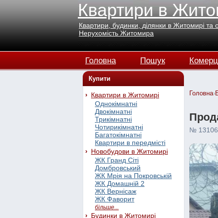
Квартири в Жито
Квартири, будинки, ділянки в Житомирі та 
Нерухомість Житомира
Головна
Пошук
Комерц
Купити
Головна
›
Квартири в Житомирі
Однокімнатні
Двокімнатні
Прода
Трикімнатні
Чотирикімнатні
№ 13106
Багатокімнатні
Квартири в передмісті
Новобудови в Житомирі
ЖК Гранд Сіті
Домбровський
ЖК Мрія на Покровській
ЖК Домашній 2
ЖК Вернісаж
ЖК Фаворит
більше...
Будинки в Житомирі