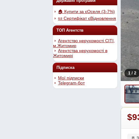
Державні програми
🏠 Купити за єОселя (3-7%)
📜 Сертифікат єВідновлення
ТОП Агентств
Агентство нерухомості СІТІ,
м.Житомир
Агентства нерухомості в
Житомирі
Підписка
1
/ 2
Мої підписки
Telegram-бот
$9
🚪 3