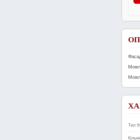
ОП
Фасад
Можл
Можли
ХА
Тип б
Кількі