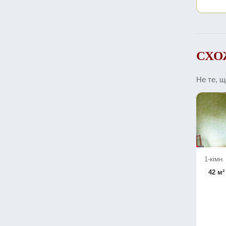
СХО
Не те, 
1-кімн
42 м²