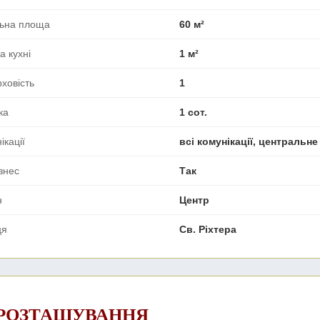
льна площа
60 м²
 кухні
1 м²
ховість
1
ка
1 сот.
ікації
всі комунікації, центральн
ізнес
Так
н
Центр
ця
Св. Ріхтера
 РОЗТАШУВАННЯ