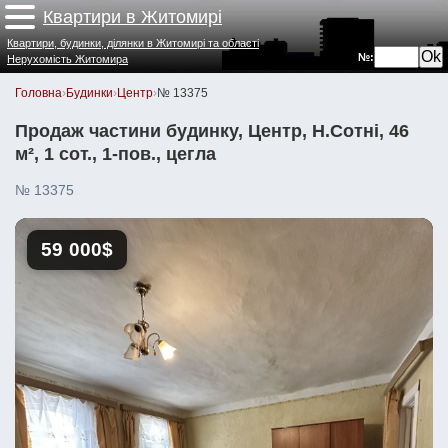
Квартири в Житомирі
Квартири, будинки, ділянки в Житомирі та області
№:
Нерухомість Житомира
Головна
›
Будинки
›
Центр
›
№ 13375
Продаж частини будинку, Центр, Н.Сотні, 46
м², 1 сот., 1-пов., цегла
№ 13375
59 000$