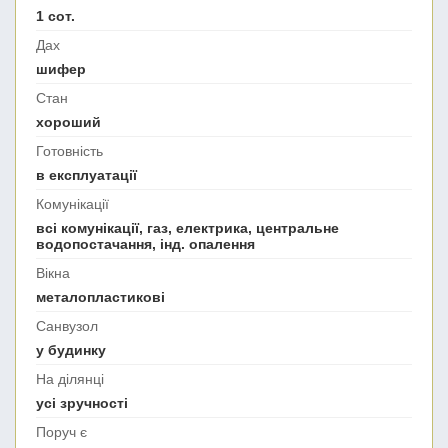
1 сот.
Дах
шифер
Стан
хороший
Готовність
в експлуатації
Комунікації
всі комунікації, газ, електрика, центральне
водопостачання, інд. опалення
Вікна
металопластикові
Санвузол
у будинку
На ділянці
усі зручності
Поруч є