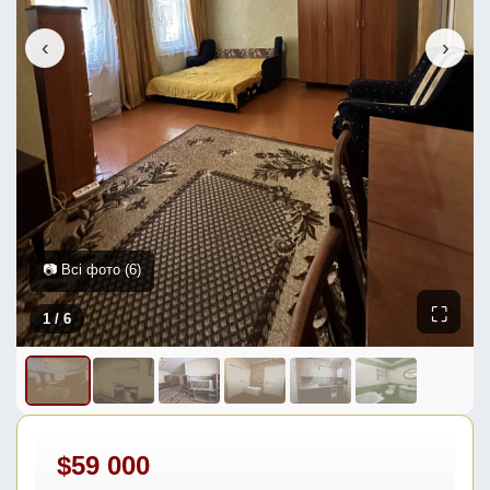
‹
›
📷 Всі фото (6)
⛶
1
/ 6
$59 000