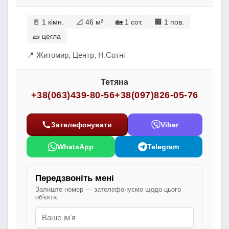
🚪 1 кімн.
📐 46 м²
🏡 1 сот.
🏢 1 пов.
🧱 цегла
📍 Житомир, Центр, Н.Сотні
Тетяна
+38(063)439-80-56
+38(097)826-05-76
Зателефонувати
Viber
WhatsApp
Telegram
Передзвоніть мені
Залиште номер — зателефонуємо щодо цього
об'єкта.