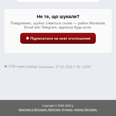
Не те, що шукали?
Повідомимо, щойно з'явиться схоже — район Малікова.
Email або Telegram, відписка будь-коли.
🔔 Підписатися на нові оголошення
👁️ 3780 переглядів
📅 Оновлено: 27.02.2026
📌 ID: 13037
Copyright © 2009-2026 р.
Квартири в Житомирі. Квартири, будинки, ділянки Житомир.