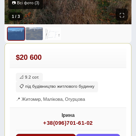
📷 Всі фото (3)
⛶
1
/ 3
$20 600
📐 9.2 сот.
📋 під будівництво житлового будинку
📍 Житомир, Малікова, Огурцова
Ірина
+38(096)701-61-02