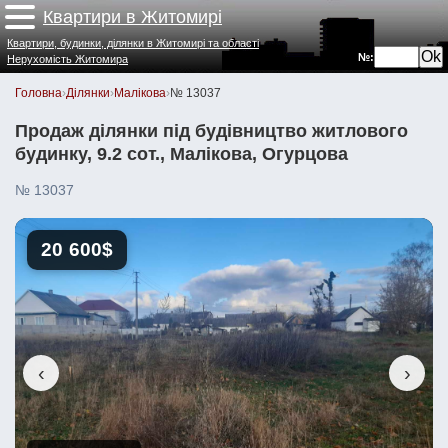
Квартири в Житомирі
Квартири, будинки, ділянки в Житомирі та області
№:
Нерухомість Житомира
Головна
›
Ділянки
›
Малікова
›
№ 13037
Продаж ділянки під будівництво житлового
будинку, 9.2 сот., Малікова, Огурцова
№ 13037
20 600$
‹
›