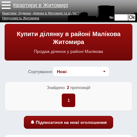
Квартири в Житомирі
Квартири, будинки, ділянки в Житомирі та області
№:
Нерухомість Житомира
Купити ділянку в районі Малікова
Житомира
Продаж ділянок у районі Малікова
Сортування:
Знайдено:
2
пропозицій
1
🔔 Підписатися на нові оголошення