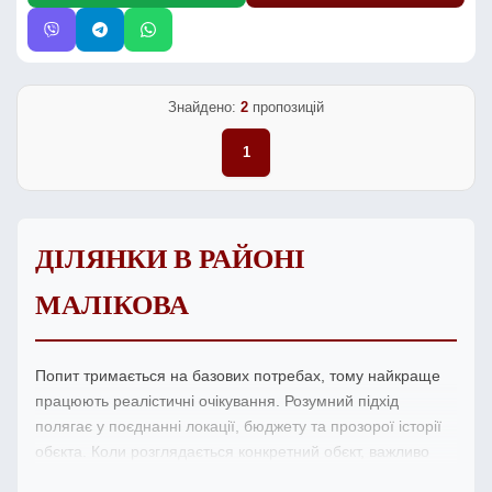
Знайдено:
2
пропозицій
1
ДІЛЯНКИ В РАЙОНІ
МАЛІКОВА
Попит тримається на базових потребах, тому найкраще
працюють реалістичні очікування. Розумний підхід
полягає у поєднанні локації, бюджету та прозорої історії
обєкта. Коли розглядається конкретний обєкт, важливо
співставити площу, стан і реальну структуру витрат на