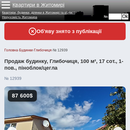
Квартири в Житомирі
Квартири, будинки, ділянки в Житомирі та області
№:
Нерухомість Житомира
Об'яву знято з публікації
Головна
›
Будинки
›
Глибочиця
›
№ 12939
Продаж будинку, Глибочиця, 100 м², 17 сот., 1-
пов., піноблок/цегла
№ 12939
87 600$