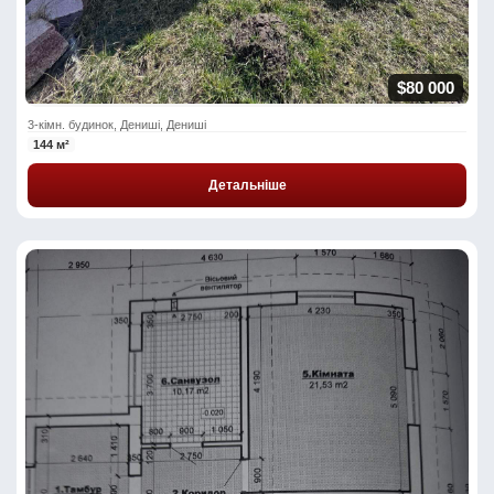
$80 000
3-кімн. будинок, Дениші, Дениші
144 м²
Детальніше