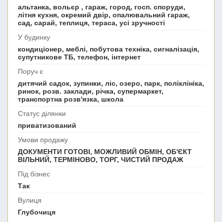
альтанка, вольєр , гараж, город, госп. споруди,
літня кухня, окремий двір, опалювальний гараж,
сад, сарай, теплиця, тераса, усі зручності
У будинку
кондиціонер, меблі, побутова техніка, сигналізація,
супутникове ТБ, телефон, інтернет
Поруч є
дитячий садок, зупинки, ліс, озеро, парк, поліклініка,
ринок, розв. заклади, річка, супермаркет,
транспортна розв'язка, школа
Статус ділянки
приватизований
Умови продажу
ДОКУМЕНТИ ГОТОВІ, МОЖЛИВИЙ ОБМІН, ОБ'ЄКТ
ВІЛЬНИЙ, ТЕРМІНОВО, ТОРГ, ЧИСТИЙ ПРОДАЖ
Під бізнес
Так
Вулиця
Глубочиця