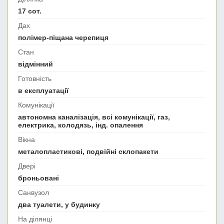
17 сот.
Дах
полімер-піщана черепиця
Стан
відмінний
Готовність
в експлуатації
Комунікації
автономна каналізація, всі комунікації, газ,
електрика, колодязь, інд. опалення
Вікна
металопластикові, подвійні склопакети
Двері
броньовані
Санвузол
два туалети, у будинку
На ділянці