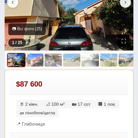
‹
›
📷 Всі фото (25)
⛶
1
/ 25
$87 600
🚪 2 кімн.
📐 100 м²
🏡 17 сот.
🏢 1 пов.
🧱 піноблок/цегла
📍 Глибочиця