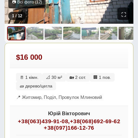
📷 Всі фото (12)
⛶
1
/ 12
$16 000
🚪 1 кімн.
📐 30 м²
🏡 2 сот.
🏢 1 пов.
🧱 дерево/цегла
📍 Житомир, Поділ, Провулок Млиновий
Юрій Вікторович
+38(063)439-91-08
,
+38(068)692-69-62
+38(097)166-12-76