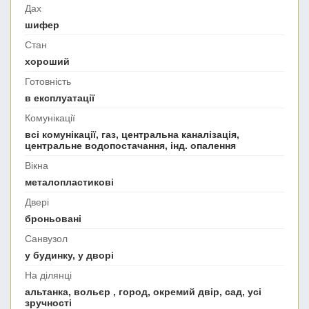
Дах
шифер
Стан
хороший
Готовність
в експлуатації
Комунікації
всі комунікації, газ, центральна каналізація,
центральне водопостачання, інд. опалення
Вікна
металопластикові
Двері
броньовані
Санвузол
у будинку, у дворі
На ділянці
альтанка, вольєр , город, окремий двір, сад, усі
зручності