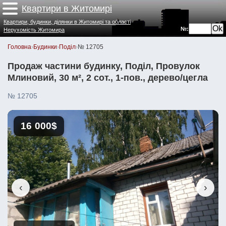
Квартири в Житомирі
Квартири, будинки, ділянки в Житомирі та області
№:
Нерухомість Житомира
Головна
›
Будинки
›
Поділ
›
№ 12705
Продаж частини будинку, Поділ, Провулок
Млиновий, 30 м², 2 сот., 1-пов., дерево/цегла
№ 12705
16 000$
‹
›