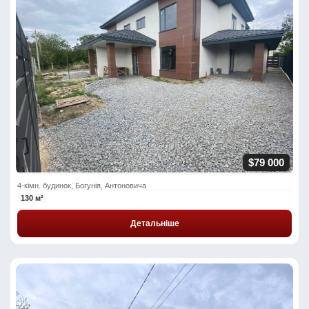
$79 000
4-кімн. будинок, Богунія, Антоновича
130 м²
Детальніше