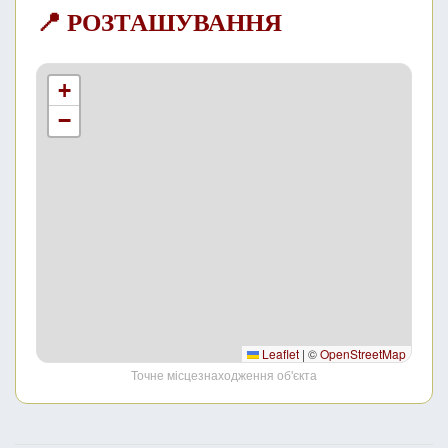
📍 РОЗТАШУВАННЯ
+
−
Leaflet
|
©
OpenStreetMap
Точне місцезнаходження об'єкта