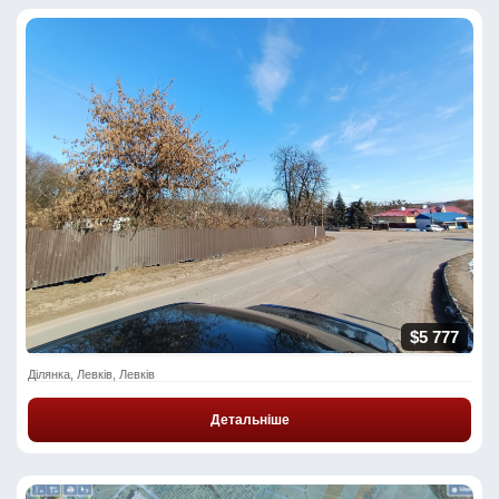
$5 777
Ділянка, Левків, Левків
Детальніше