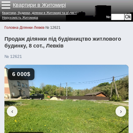
Квартири в Житомирі
Квартири, будинки, ділянки в Житомирі та області
№:
Нерухомість Житомира
Головна
›
Ділянки
›
Левків
›
№ 12621
Продаж ділянки під будівництво житлового
будинку, 8 сот., Левків
№ 12621
6 000$
‹
›