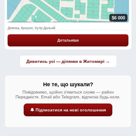
$6 000
Ділянка, Крошня, Хутір Дальній
Детальніше
Дивитись усі — ділянки в Житомирі →
Не те, що шукали?
Повідомимо, щойно з'явиться схоже — район
Передмістя. Email або Telegram, відписка будь-коли.
🔔 Підписатися на нові оголошення