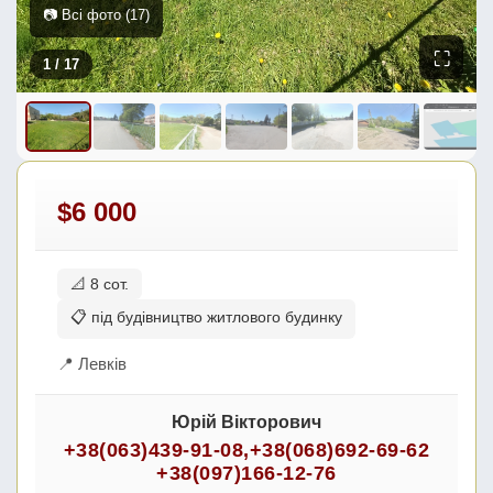
📷 Всі фото (17)
⛶
1
/ 17
$6 000
📐 8 сот.
📋 під будівництво житлового будинку
📍 Левків
Юрій Вікторович
+38(063)439-91-08
,
+38(068)692-69-62
+38(097)166-12-76