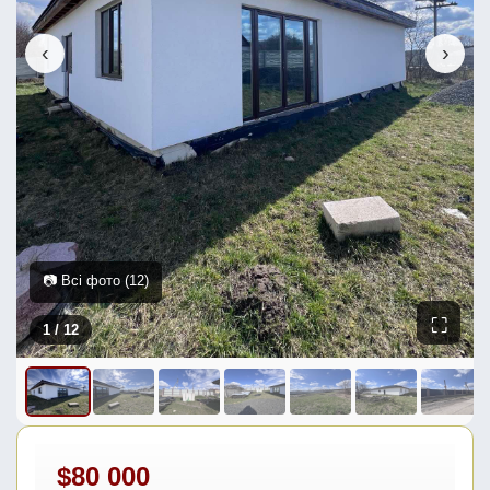
‹
›
📷 Всі фото (12)
⛶
1
/ 12
$80 000