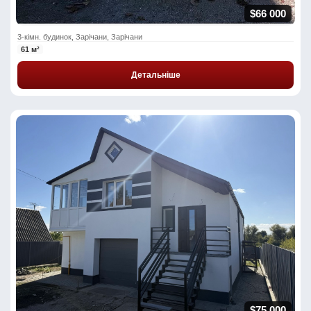
$66 000
3-кімн. будинок, Зарічани, Зарічани
61 м²
Детальніше
$75 000