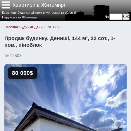
Квартири в Житомирі
Квартири, будинки, ділянки в Житомирі та області
№:
Нерухомість Житомира
Головна
›
Будинки
›
Дениші
›
№ 12503
Продаж будинку, Дениші, 144 м², 22 сот., 1-
пов., піноблок
№ 12503
80 000$