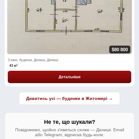
$80 800
3-кімн. будинок, Дениші, Дениші
43 м²
Детальніше
Дивитись усі — будинки в Житомирі →
Не те, що шукали?
Повідомимо, щойно з'явиться схоже — Дениші. Email
або Telegram, відписка будь-коли.