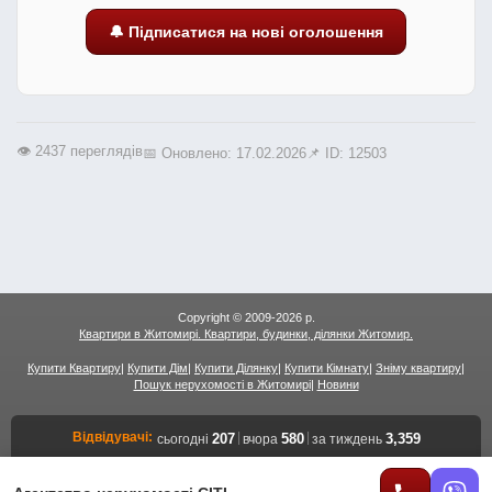
🔔 Підписатися на нові оголошення
👁️ 2437 переглядів
📅 Оновлено: 17.02.2026
📌 ID: 12503
Copyright © 2009-2026 р.
Квартири в Житомирі. Квартири, будинки, ділянки Житомир.
Купити Квартиру
|
Купити Дім
|
Купити Ділянку
|
Купити Кімнату
|
Зніму квартиру
|
Пошук нерухомості в Житомирі
|
Новини
Відвідувачі:
|
|
207
580
3,359
сьогодні
вчора
за тиждень
Переглядів сторінок:
|
|
638
1,530
11,573
сьогодні
вчора
за тиждень
Переглядів об'єктів:
|
|
359
905
6,801
сьогодні
вчора
за тиждень