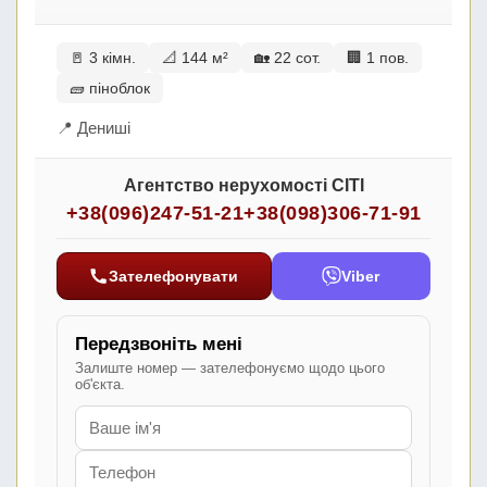
🚪 3 кімн.
📐 144 м²
🏡 22 сот.
🏢 1 пов.
🧱 піноблок
📍 Дениші
Агентство нерухомості СІТІ
+38(096)247-51-21
+38(098)306-71-91
Зателефонувати
Viber
Передзвоніть мені
Залиште номер — зателефонуємо щодо цього
об'єкта.