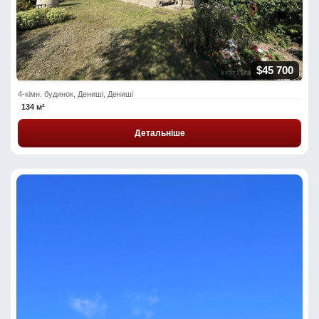
$45 700
4-кімн. будинок, Дениші, Дениші
134 м²
Детальніше