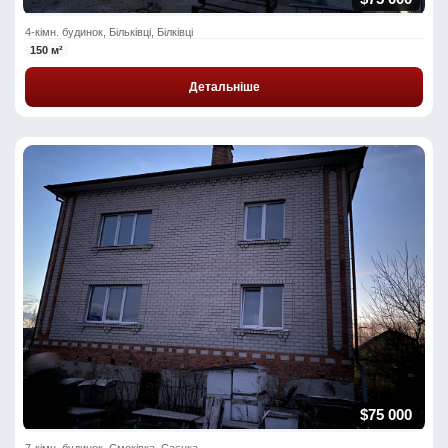
4-кімн. будинок, Більківці, Білківці
150 м²
Детальніше
$75 000
7-кімн. будинок, Смоківка, Саєнка