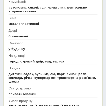
Комунікації
автономна каналізація, електрика, центральне
водопостачання
Вікна
металопластикові
Двері
броньовані
Санвузол
у будинку
На ділянці
город, окремий двір, сад, тераса
Поруч є
дитячий садок, зупинки, ліс, парк, ринок, розв.
заклади, річка, супермаркет, транспортна розв'язка,
школа
Статус ділянки
приватизований
Умови продажу