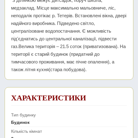
З ділянкою межує дитсадок, поруч школа,
медзаклад. Місце максимально мальовниче, ліс,
неподалік протікає р. Тетерів. Встановлені вікна, двері
надійного виробника. Підведено світло,
централізоване водопостачання. Є можливість
під'єднатись до центральної каналізації, підвести
газ.Велика територія – 21.5 соток (приватизована). На
території є старий будинок (придатний до
тимчасового проживання, має пічне опалення), а
також літня кухня(стара побудова).
ХАРАКТЕРИСТИКИ
Тип будинку
Будинок
Кількість кімнат